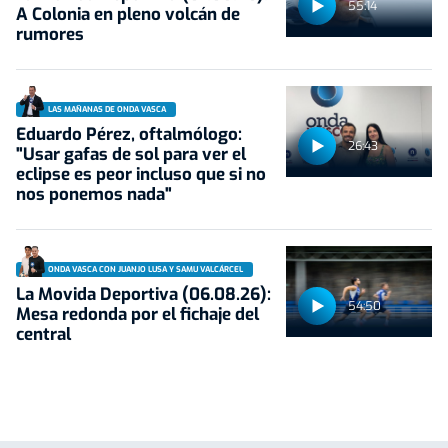
55:14
A Colonia en pleno volcán de
rumores
LAS MAÑANAS DE ONDA VASCA
Eduardo Pérez, oftalmólogo:
26:43
"Usar gafas de sol para ver el
eclipse es peor incluso que si no
nos ponemos nada"
ONDA VASCA CON JUANJO LUSA Y SAMU VALCÁRCEL
La Movida Deportiva (06.08.26):
54:50
Mesa redonda por el fichaje del
central