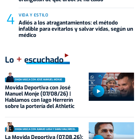
VIDA Y ESTILO
Adiós a los atragantamientos: el método
infalible para evitarlos y salvar vidas, según un
médico
+
Lo
escuchado
ONDA VASCA CON JOSÉ MANUEL MONJE
Movida Deportiva con José
52:11
Manuel Monje (07/08/26) |
Hablamos con Iago Herrerín
sobre la portería del Athletic
ONDA VASCA CON JUANJO LUSA Y SAMU VALCÁRCEL
La Movida Deportiva (07.08.26):