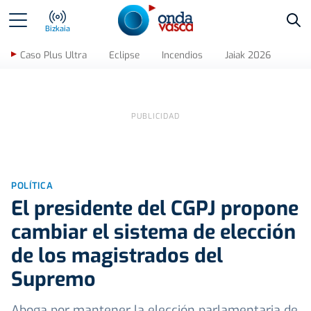
Bus
Bizkaia
Caso Plus Ultra
Eclipse
Incendios
Jaiak 2026
POLÍTICA
El presidente del CGPJ propone
cambiar el sistema de elección
de los magistrados del
Supremo
Aboga por mantener la elección parlamentaria de