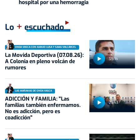
hospital por una hemorragia
+
Lo
escuchado
ONDA VASCA CON JUANJO LUSA Y SAMU VALCÁRCEL
La Movida Deportiva (07.08.26):
55:14
A Colonia en pleno volcán de
rumores
LAS MAÑANAS DE ONDA VASCA
ADICCIÓN Y FAMILIA: "Las
23:43
familias también enfermamos.
No es adicción, pero es
coadicción"