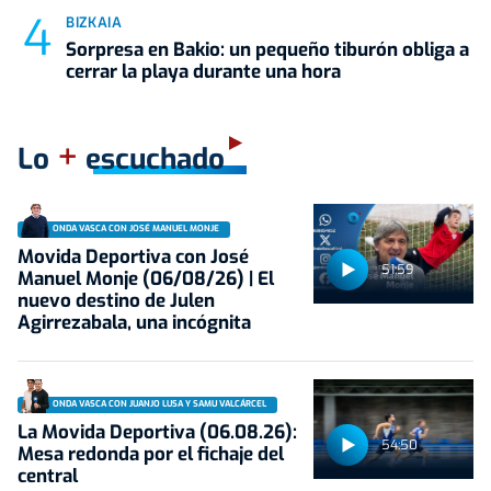
BIZKAIA
Sorpresa en Bakio: un pequeño tiburón obliga a
cerrar la playa durante una hora
+
Lo
escuchado
ONDA VASCA CON JOSÉ MANUEL MONJE
Movida Deportiva con José
51:59
Manuel Monje (06/08/26) | El
nuevo destino de Julen
Agirrezabala, una incógnita
ONDA VASCA CON JUANJO LUSA Y SAMU VALCÁRCEL
La Movida Deportiva (06.08.26):
54:50
Mesa redonda por el fichaje del
central