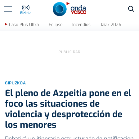
Bus
Bizkaia
Caso Plus Ultra
Eclipse
Incendios
Jaiak 2026
GIPUZKOA
El pleno de Azpeitia pone en el
foco las situaciones de
violencia y desprotección de
los menores
Debatirá un itinerario estructurado de notificacion