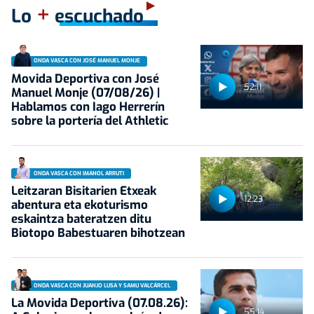
+
Lo
escuchado
ONDA VASCA CON JOSÉ MANUEL MONJE
Movida Deportiva con José
52:11
Manuel Monje (07/08/26) |
Hablamos con Iago Herrerín
sobre la portería del Athletic
ONDA VASCA CON IMANOL ARRUTI
Leitzaran Bisitarien Etxeak
12:23
abentura eta ekoturismo
eskaintza bateratzen ditu
Biotopo Babestuaren bihotzean
ONDA VASCA CON JUANJO LUSA Y SAMU VALCÁRCEL
La Movida Deportiva (07.08.26):
55:14