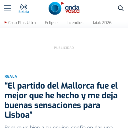
Bus
Bizkaia
Caso Plus Ultra
Eclipse
Incendios
Jaiak 2026
REALA
“El partido del Mallorca fue el
mejor que he hecho y me deja
buenas sensaciones para
Lisboa”
Remiro ve bien a su equipo, confía en dar una