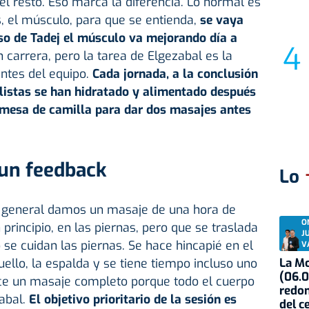
el resto. Eso marca la diferencia. Lo normal es
s, el músculo, para que se entienda,
se vaya
so de Tadej el músculo va mejorando día a
 carrera, pero la tarea de Elgezabal es la
tes del equipo.
Cada jornada, a la conclusión
clistas se han hidratado y alimentado después
u mesa de camilla para dar dos masajes antes
 un feedback
Lo
ma general damos un masaje de una hora de
O
 principio, en las piernas, pero que se traslada
J
 se cuidan las piernas. Se hace hincapié en el
V
cuello, la espalda y se tiene tiempo incluso uno
La Mo
(06.0
ace un masaje completo porque todo el cuerpo
redon
zabal.
El objetivo prioritario de la sesión es
del c