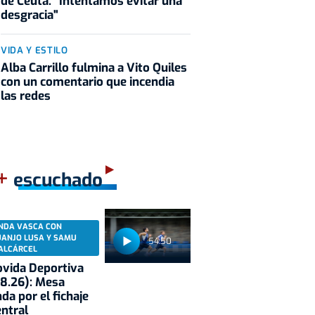
de Ceuta: "Intentamos evitar una
desgracia"
VIDA Y ESTILO
Alba Carrillo fulmina a Vito Quiles
con un comentario que incendia
las redes
+
escuchado
NDA VASCA CON
UANJO LUSA Y SAMU
54:50
ALCÁRCEL
vida Deportiva
8.26): Mesa
da por el fichaje
entral