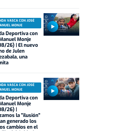
NDA VASCA CON JOSÉ
ANUEL MONJE
51:59
a Deportiva con
 Manuel Monje
8/26) | El nuevo
no de Julen
ezabala, una
nita
NDA VASCA CON JOSÉ
ANUEL MONJE
52:42
a Deportiva con
 Manuel Monje
8/26) |
zamos la "ilusión"
an generado los
os cambios en el