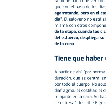
No tiene nada que ver con 
que con el paso de los día
agarrotando, pero en el ca
día”.
El esloveno no está en
misma con otros componen
de la etapa, cuando los ci
del esfuerzo, despliega s
de la cena
.
Tiene que haber
A partir de ahí, “por nor
duración, que se centra, en
por todo el cuerpo. No solo
diafragma, el costillar, el 
relajante en la cara. Se h
se estresa”, describe Elge