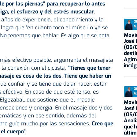
le por las piernas” para recuperar lo antes
atiga, el esfuerzo y del estrés muscular
.
 años de experiencia, el conocimiento y la
O
, logra que “en cuanto toco el músculo ya se
M
Movid
 No tenemos que hablar. Es algo que se nota
José
(06/0
desti
Agirr
 más efectivo posible, argumenta el masajista
incóg
 la conexión con el ciclista.
“Tienes que tener
asaje es cosa de los dos. Tiene que haber un
 que confiar y se tiene que dejar hacer, estar
O
 efectivo. En caso de que esté tenso, es
M
 Elgezabal, que sostiene que el masaje
Movid
ensaciones y energía. En el masaje dos y dos
José
(05/0
emáticas y en ese sentido, además del
Anali
 me guío mucho por las sensaciones.
Creo que
que h
 el cuerpo”
.
últim