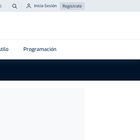
Inicia Sesión
Regístrate
6
Buscar
tilo
Programación