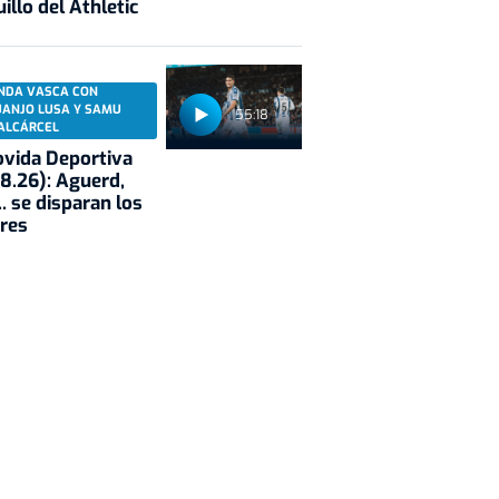
illo del Athletic
NDA VASCA CON
UANJO LUSA Y SAMU
55:18
ALCÁRCEL
vida Deportiva
8.26): Aguerd,
.. se disparan los
res