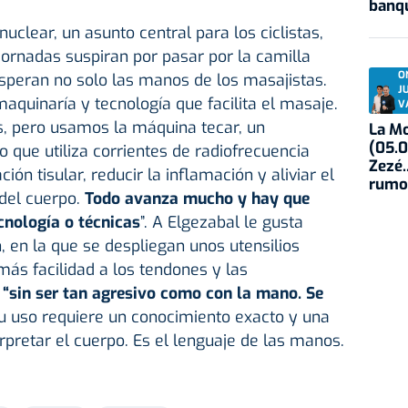
banqu
uclear, un asunto central para los ciclistas,
 jornadas suspiran por pasar por la camilla
O
 esperan no solo las manos de los masajistas.
J
quinaría y tecnología que facilita el masaje.
V
s, pero usamos la máquina tecar, un
La Mo
(05.0
o que utiliza corrientes de radiofrecuencia
Zezé.
ón tisular, reducir la inflamación y aliviar el
rumo
 del cuerpo.
Todo avanza mucho y hay que
ecnología o técnicas
”. A Elgezabal le gusta
, en la que se despliegan unos utensilios
más facilidad a los tendones y las
o
“sin ser tan agresivo como con la mano. Se
Su uso requiere un conocimiento exacto y una
rpretar el cuerpo. Es el lenguaje de las manos.