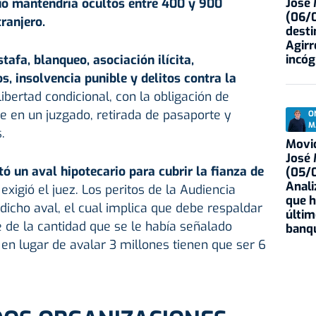
José
cuo mantendría ocultos entre 400 y 900
(06/0
ranjero.
desti
Agirr
incóg
stafa, blanqueo, asociación ilícita,
s, insolvencia punible y delitos contra la
 libertad condicional, con la obligación de
en un juzgado, retirada de pasaporte y
O
M
.
Movid
José
tó un aval hipotecario para cubrir la fianza de
(05/0
Anali
exigió el juez. Los peritos de la Audiencia
que h
dicho aval, el cual implica que debe respaldar
últim
 de la cantidad que se le había señalado
banqu
en lugar de avalar 3 millones tienen que ser 6