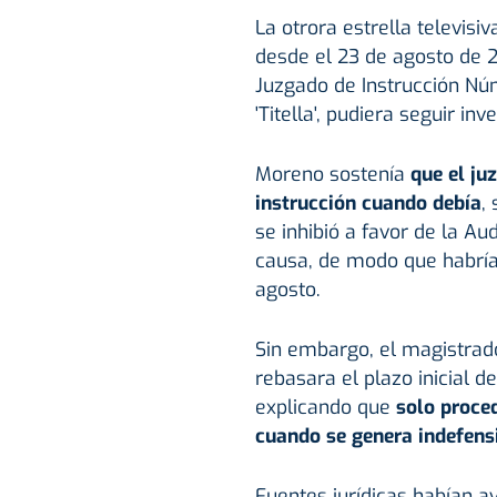
La otrora estrella televisi
desde el 23 de agosto de 2
Juzgado de Instrucción Nú
'Titella', pudiera seguir inv
Moreno sostenía
que el ju
instrucción cuando debía
,
se inhibió a favor de la Au
causa, de modo que habrí
agosto.
Sin embargo, el magistrad
rebasara el plazo inicial d
explicando que
solo proced
cuando se genera indefens
Fuentes jurídicas habían a