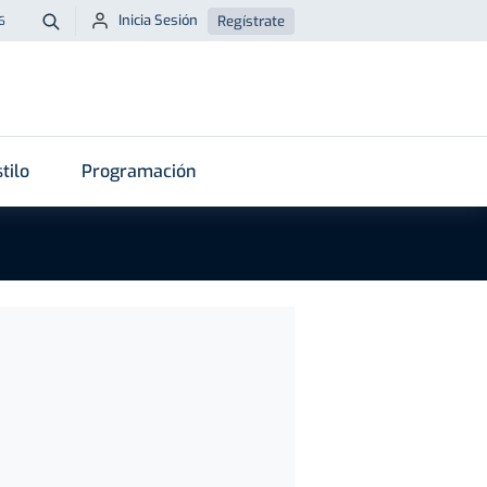
Inicia Sesión
Regístrate
6
Buscar
tilo
Programación