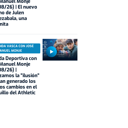
 Manuel Monje
8/26) | El nuevo
no de Julen
ezabala, una
nita
NDA VASCA CON JOSÉ
ANUEL MONJE
52:42
a Deportiva con
 Manuel Monje
8/26) |
zamos la "ilusión"
an generado los
os cambios en el
illo del Athletic