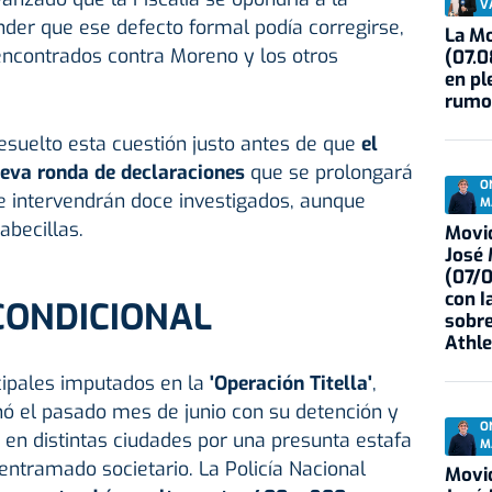
V
ender que ese defecto formal podía corregirse,
La Mo
 encontrados contra Moreno y los otros
(07.0
en pl
rumo
esuelto esta cuestión justo antes de que
el
eva ronda de declaraciones
que se prolongará
O
ue intervendrán doce investigados, aunque
M
abecillas.
Movid
José
(07/
con I
CONDICIONAL
sobre
Athle
cipales imputados en la
'Operación Titella'
,
nó el pasado mes de junio con su detención y
O
en distintas ciudades por una presunta estafa
M
entramado societario. La Policía Nacional
Movid