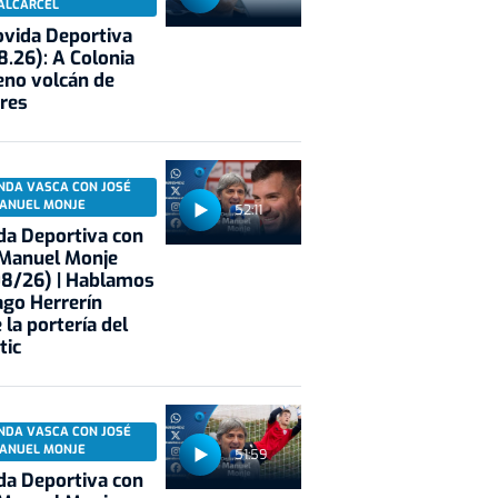
ALCÁRCEL
vida Deportiva
8.26): A Colonia
eno volcán de
res
NDA VASCA CON JOSÉ
ANUEL MONJE
52:11
a Deportiva con
 Manuel Monje
08/26) | Hablamos
ago Herrerín
 la portería del
tic
NDA VASCA CON JOSÉ
ANUEL MONJE
51:59
a Deportiva con