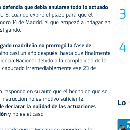
va
defendía que debía anularse todo lo actuado
018, cuando expiró el plazo para que el
mero 14 de Madrid, el que empezó a indagar en
estigando.
zgado madrileño no prorrogó la fase de
 sino casi un año después, hasta que finalmente
diencia Nacional debido a la complejidad de la
a caducado irremediablemente ese 23 de
o responde en su auto que el hecho de que se
e instrucción no es motivo suficiente,
Lo
e declarar la nulidad de las actuaciones
ión
y no es el caso.
O
J
vanzado que la Fiscalía se opondría a la