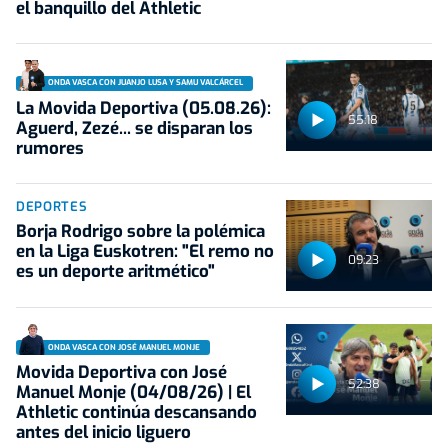
el banquillo del Athletic
ONDA VASCA CON JUANJO LUSA Y SAMU VALCÁRCEL
La Movida Deportiva (05.08.26):
55:18
Aguerd, Zezé... se disparan los
rumores
DEPORTES
Borja Rodrigo sobre la polémica
en la Liga Euskotren: "El remo no
09:23
es un deporte aritmético"
ONDA VASCA CON JOSÉ MANUEL MONJE
Movida Deportiva con José
52:38
Manuel Monje (04/08/26) | El
Athletic continúa descansando
antes del inicio liguero