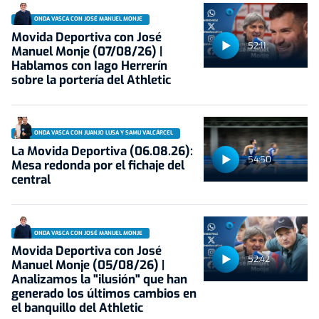
ONDA VASCA CON JOSÉ MANUEL MONJE
Movida Deportiva con José
52:11
Manuel Monje (07/08/26) |
Hablamos con Iago Herrerín
sobre la portería del Athletic
ONDA VASCA CON JUANJO LUSA Y SAMU VALCÁRCEL
La Movida Deportiva (06.08.26):
54:50
Mesa redonda por el fichaje del
central
ONDA VASCA CON JOSÉ MANUEL MONJE
Movida Deportiva con José
52:42
Manuel Monje (05/08/26) |
Analizamos la "ilusión" que han
generado los últimos cambios en
el banquillo del Athletic