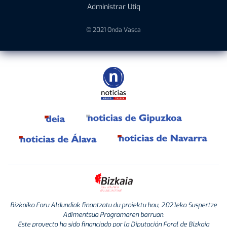
Administrar Utiq
© 2021 Onda Vasca
Bizkaiko Foru Aldundiak finantzatu du proiektu hau, 2021eko Suspertze
Adimentsua Programaren barruan.
Este proyecto ha sido financiado por la Diputación Foral de Bizkaia