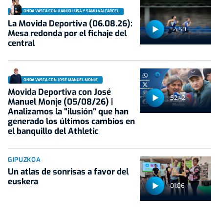
ONDA VASCA CON JUANJO LUSA Y SAMU VALCÁRCEL
La Movida Deportiva (06.08.26):
54:50
Mesa redonda por el fichaje del
central
ONDA VASCA CON JOSÉ MANUEL MONJE
Movida Deportiva con José
52:42
Manuel Monje (05/08/26) |
Analizamos la "ilusión" que han
generado los últimos cambios en
el banquillo del Athletic
GIPUZKOA
Un atlas de sonrisas a favor del
euskera
01:06