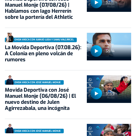
52:11
Manuel Monje (07/08/26) |
Hablamos con Iago Herrerín
sobre la portería del Athletic
ONDA VASCA CON JUANJO LUSA Y SAMU VALCÁRCEL
La Movida Deportiva (07.08.26):
55:14
A Colonia en pleno volcán de
rumores
ONDA VASCA CON JOSÉ MANUEL MONJE
Movida Deportiva con José
51:59
Manuel Monje (06/08/26) | El
nuevo destino de Julen
Agirrezabala, una incógnita
ONDA VASCA CON JOSÉ MANUEL MONJE