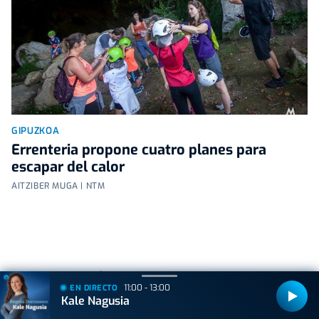
GIPUZKOA
Errenteria propone cuatro planes para
escapar del calor
AITZIBER MUGA | NTM
+
Lo
leído
11:00 - 13:00
EN DIRECTO
Kale Nagusia