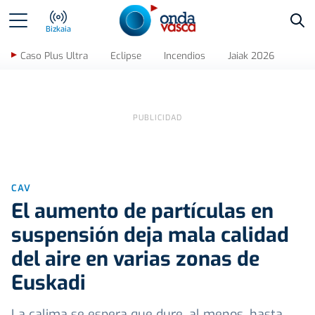
Bus
Bizkaia
Caso Plus Ultra
Eclipse
Incendios
Jaiak 2026
CAV
El aumento de partículas en
suspensión deja mala calidad
del aire en varias zonas de
Euskadi
La calima se espera que dure, al menos, hasta