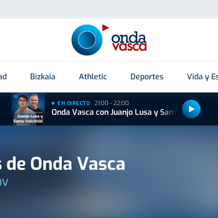
ad
Bizkaia
Athletic
Deportes
Vida y Es
21:00 - 22:00
EN DIRECTO
Onda Vasca con Juanjo Lusa y Samu Valcárcel
 de Onda Vasca
OV