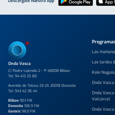
Descárgate nuestra App
Programa
Las mañana
Las tardes 
Onda Vasca
C/ Padre Lojendio 2 - 1º 48008 Bilbao
Kale Nagusi
Tel:
94 413 25 80
Onda Vasca 
Avenida de Tolosa 23-25 20018 Donostia
Tel:
943 42 36 44
Onda Vasca 
Valcárcel
Bilbao
90.1 FM
Donostia
106.9 FM
Onda Vasca 
Gasteiz
98.0 FM