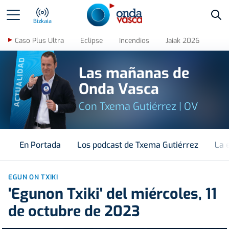
Bus
Bizkaia
Caso Plus Ultra
Eclipse
Incendios
Jaiak 2026
ACTUALIDAD
Las mañanas de
Onda Vasca
Con Txema Gutiérrez | OV
En Portada
Los podcast de Txema Gutiérrez
La 
EGUN ON TXIKI
'Egunon Txiki' del miércoles, 11
de octubre de 2023