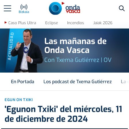
Bus
Bizkaia
Caso Plus Ultra
Eclipse
Incendios
Jaiak 2026
ACTUALIDAD
Las mañanas de
Onda Vasca
Con Txema Gutiérrez | OV
En Portada
Los podcast de Txema Gutiérrez
La 
EGUN ON TXIKI
'Egunon Txiki' del miércoles, 11
de diciembre de 2024