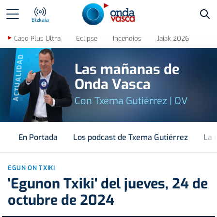
Bus
Bizkaia
Caso Plus Ultra
Eclipse
Incendios
Jaiak 2026
ACTUALIDAD
Las mañanas de
Onda Vasca
Con Txema Gutiérrez | OV
En Portada
Los podcast de Txema Gutiérrez
La 
EGUN ON TXIKI
'Egunon Txiki' del jueves, 24 de
octubre de 2024