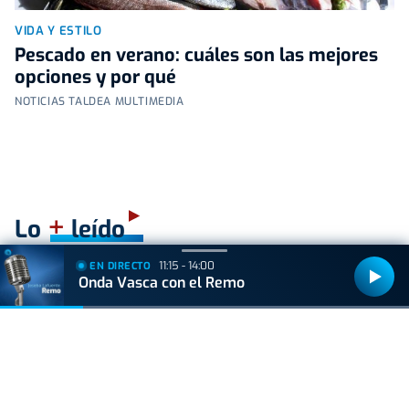
VIDA Y ESTILO
Pescado en verano: cuáles son las mejores
opciones y por qué
NOTICIAS TALDEA MULTIMEDIA
+
Lo
leído
11:15 - 14:00
EN DIRECTO
ACTUALIDAD
Onda Vasca con el Remo
Hallan muerto a un recién nacido en un armario
después de que su madre ingresara en el
hospital por una hemorragia
VIDA Y ESTILO
¿Los huevos tienen el mismo efecto que el