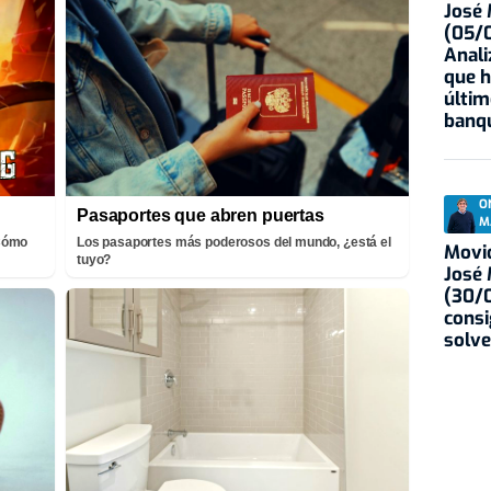
José
(05/0
Anali
que h
últim
banqu
O
Pasaportes que abren puertas
M
¡Cómo
Los pasaportes más poderosos del mundo, ¿está el
Movid
tuyo?
José
(30/0
consi
solve