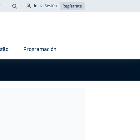
Inicia Sesión
Regístrate
6
Buscar
tilo
Programación