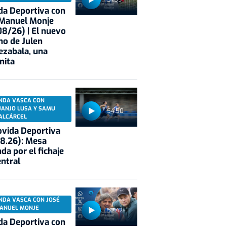
a Deportiva con
 Manuel Monje
8/26) | El nuevo
no de Julen
ezabala, una
nita
NDA VASCA CON
UANJO LUSA Y SAMU
54:50
ALCÁRCEL
vida Deportiva
8.26): Mesa
da por el fichaje
entral
NDA VASCA CON JOSÉ
ANUEL MONJE
52:42
a Deportiva con