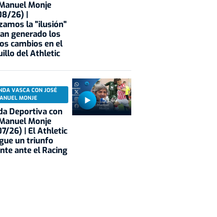
 Manuel Monje
8/26) |
zamos la "ilusión"
an generado los
os cambios en el
illo del Athletic
NDA VASCA CON JOSÉ
ANUEL MONJE
53:44
a Deportiva con
 Manuel Monje
7/26) | El Athletic
gue un triunfo
nte ante el Racing