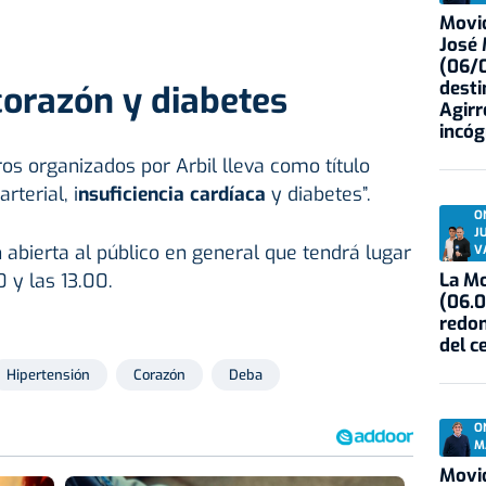
Movid
José
(06/0
desti
corazón y diabetes
Agirr
incóg
os organizados por Arbil lleva como título
rterial, i
nsuficiencia cardíaca
y diabetes”.
O
J
 abierta al público en general que tendrá lugar
V
La Mo
0 y las 13.00.
(06.0
redon
del c
Hipertensión
Corazón
Deba
O
M
Movid