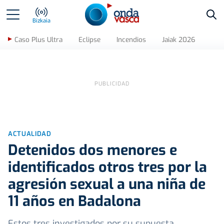
Bus
Bizkaia
Caso Plus Ultra
Eclipse
Incendios
Jaiak 2026
ACTUALIDAD
Detenidos dos menores e
identificados otros tres por la
agresión sexual a una niña de
11 años en Badalona
Estos tres investigados por su supuesta