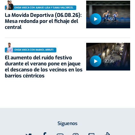
ONDA VASCA CON JUANJO LUSA Y SAMU VALCÁRCEL
La Movida Deportiva (06.08.26):
54:50
Mesa redonda por el fichaje del
central
ONDA VASCA CON IMANOL ARRUTI
El aumento del ruido festivo
22:36
durante el verano pone en jaque
el descanso de los vecinos en los
barrios céntricos
Síguenos