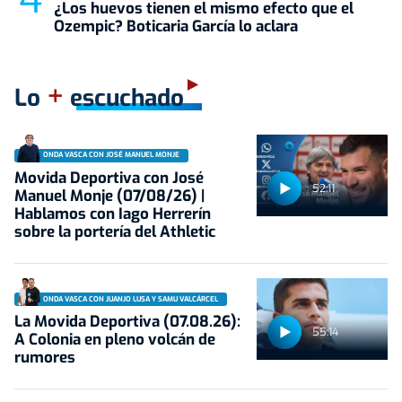
¿Los huevos tienen el mismo efecto que el
Ozempic? Boticaria García lo aclara
+
Lo
escuchado
ONDA VASCA CON JOSÉ MANUEL MONJE
Movida Deportiva con José
52:11
Manuel Monje (07/08/26) |
Hablamos con Iago Herrerín
sobre la portería del Athletic
ONDA VASCA CON JUANJO LUSA Y SAMU VALCÁRCEL
La Movida Deportiva (07.08.26):
55:14
A Colonia en pleno volcán de
rumores