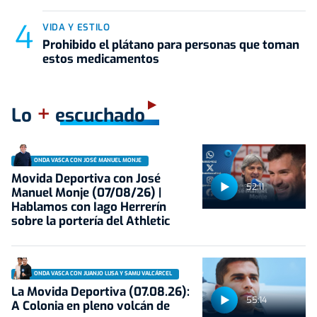
VIDA Y ESTILO
Prohibido el plátano para personas que toman
estos medicamentos
+
Lo
escuchado
ONDA VASCA CON JOSÉ MANUEL MONJE
Movida Deportiva con José
52:11
Manuel Monje (07/08/26) |
Hablamos con Iago Herrerín
sobre la portería del Athletic
ONDA VASCA CON JUANJO LUSA Y SAMU VALCÁRCEL
La Movida Deportiva (07.08.26):
55:14
A Colonia en pleno volcán de