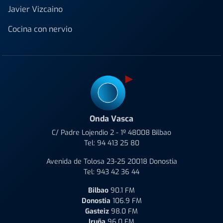
Javier Vizcaino
Cocina con nervio
Onda Vasca
C/ Padre Lojendio 2 - 1º 48008 Bilbao
Tel:
94 413 25 80
Avenida de Tolosa 23-25 20018 Donostia
Tel:
943 42 36 44
Bilbao
90.1 FM
Donostia
106.9 FM
Gasteiz
98.0 FM
Iruña
96.0 FM