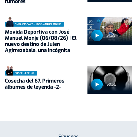
rumores
ONDA VASCA CON JOSÉ MANUEL MONJE
Movida Deportiva con José
51:59
Manuel Monje (06/08/26) | El
nuevo destino de Julen
Agirrezabala, una incógnita
COSECHA DEL 67
Cosecha del 67. Primeros
59:55
álbumes de leyenda -2-
Síguenos