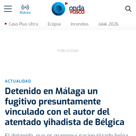
Bus
Bizkaia
Caso Plus Ultra
Eclipse
Incendios
Jaiak 2026
ACTUALIDAD
Detenido en Málaga un
fugitivo presuntamente
vinculado con el autor del
atentado yihadista de Bélgica
El detenido, que es marroquí nacionalizado belga,