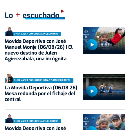
+
Lo
escuchado
ONDA VASCA CON JOSÉ MANUEL MONJE
Movida Deportiva con José
51:59
Manuel Monje (06/08/26) | El
nuevo destino de Julen
Agirrezabala, una incógnita
ONDA VASCA CON JUANJO LUSA Y SAMU VALCÁRCEL
La Movida Deportiva (06.08.26):
54:50
Mesa redonda por el fichaje del
central
ONDA VASCA CON JOSÉ MANUEL MONJE
Movida Deportiva con José