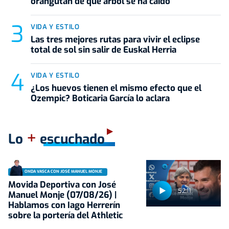
orangután de que árbol se ha caído"
VIDA Y ESTILO
Las tres mejores rutas para vivir el eclipse
total de sol sin salir de Euskal Herria
VIDA Y ESTILO
¿Los huevos tienen el mismo efecto que el
Ozempic? Boticaria García lo aclara
+
Lo
escuchado
ONDA VASCA CON JOSÉ MANUEL MONJE
Movida Deportiva con José
52:11
Manuel Monje (07/08/26) |
Hablamos con Iago Herrerín
sobre la portería del Athletic