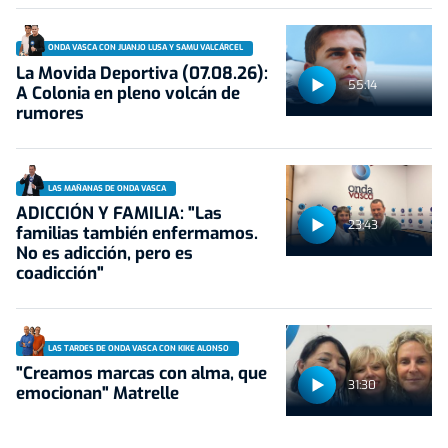
ONDA VASCA CON JUANJO LUSA Y SAMU VALCÁRCEL
La Movida Deportiva (07.08.26):
55:14
A Colonia en pleno volcán de
rumores
LAS MAÑANAS DE ONDA VASCA
ADICCIÓN Y FAMILIA: "Las
23:43
familias también enfermamos.
No es adicción, pero es
coadicción"
LAS TARDES DE ONDA VASCA CON KIKE ALONSO
"Creamos marcas con alma, que
31:30
emocionan" Matrelle