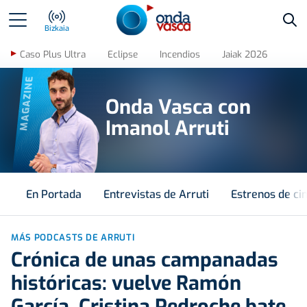
Bus
Bizkaia
Caso Plus Ultra
Eclipse
Incendios
Jaiak 2026
MAGAZINE
Onda Vasca con
Imanol Arruti
En Portada
Entrevistas de Arruti
Estrenos de ci
MÁS PODCASTS DE ARRUTI
Crónica de unas campanadas
históricas: vuelve Ramón
García, Cristina Pedroche bate