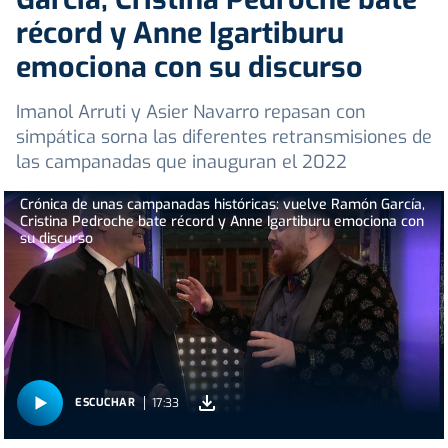
récord y Anne Igartiburu
emociona con su discurso
Imanol Arruti y Asier Navarro repasan con
simpática sorna las diferentes retransmisiones de
las campanadas que inauguran el 2022
Crónica de unas campanadas históricas: vuelve Ramón García,
Cristina Pedroche bate récord y Anne Igartiburu emociona con
su discurso
17:33
ESCUCHAR