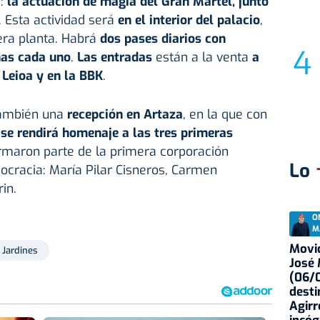
a:
la actuación de magia del Gran Martel, junto
. Esta actividad será
en el interior del palacio
,
era planta. Habrá
dos pases diarios con
nas cada uno
.
Las entradas
están a la venta
a
 Leioa y en la BBK
.
 también una
recepción en Artaza
, en la que con
,
se rendirá homenaje a las tres primeras
maron parte de la primera corporación
Lo
ocracia: María Pilar Cisneros, Carmen
rin.
O
M
Movid
Jardines
José
(06/0
desti
Agirr