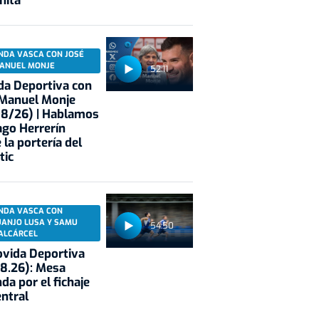
nita
NDA VASCA CON JOSÉ
ANUEL MONJE
52:11
a Deportiva con
 Manuel Monje
08/26) | Hablamos
ago Herrerín
 la portería del
tic
NDA VASCA CON
UANJO LUSA Y SAMU
54:50
ALCÁRCEL
vida Deportiva
8.26): Mesa
da por el fichaje
entral