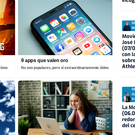
incóg
O
M
Movid
José
(07/
con I
sobre
9 apps que valen oro
Athle
¡Cómo
No son populares, pero sí extraordinariamente útiles
O
J
V
La Mo
(06.0
redon
del c