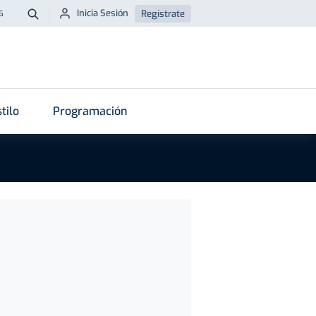
Inicia Sesión
Regístrate
6
Buscar
tilo
Programación