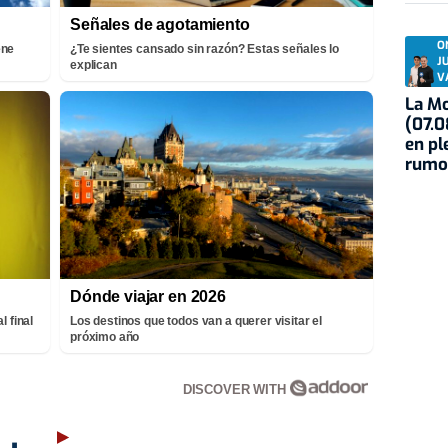
Señales de agotamiento
O
ene
¿Te sientes cansado sin razón? Estas señales lo
J
explican
V
La Mo
(07.0
en pl
rumo
Dónde viajar en 2026
l final
Los destinos que todos van a querer visitar el
próximo año
DISCOVER WITH