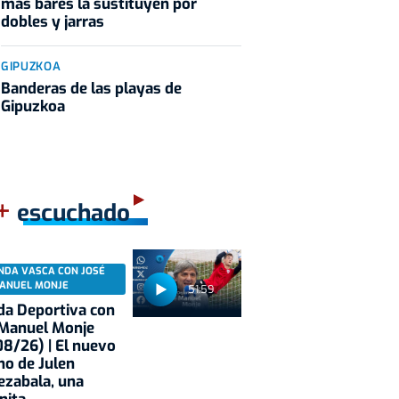
más bares la sustituyen por
dobles y jarras
GIPUZKOA
Banderas de las playas de
Gipuzkoa
+
escuchado
NDA VASCA CON JOSÉ
ANUEL MONJE
51:59
a Deportiva con
 Manuel Monje
8/26) | El nuevo
no de Julen
ezabala, una