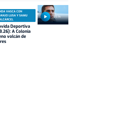
NDA VASCA CON
UANJO LUSA Y SAMU
55:14
ALCÁRCEL
vida Deportiva
8.26): A Colonia
eno volcán de
res