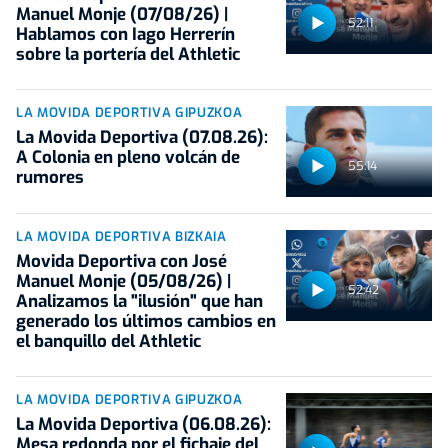
Manuel Monje (07/08/26) |
52:11
Hablamos con Iago Herrerín
sobre la portería del Athletic
LA MOVIDA DEPORTIVA GIPUZKOA
La Movida Deportiva (07.08.26):
A Colonia en pleno volcán de
55:14
rumores
LA MOVIDA DEPORTIVA BIZKAIA
Movida Deportiva con José
Manuel Monje (05/08/26) |
52:42
Analizamos la "ilusión" que han
generado los últimos cambios en
el banquillo del Athletic
LA MOVIDA DEPORTIVA GIPUZKOA
La Movida Deportiva (06.08.26):
Mesa redonda por el fichaje del