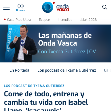
Bus
Bizkaia
Caso Plus Ultra
Eclipse
Incendios
Jaiak 2026
ACTUALIDAD
Las mañanas de
Onda Vasca
Con Txema Gutiérrez | OV
En Portada
Los podcast de Txema Gutiérrez
La 
LOS PODCAST DE TXEMA GUTIÉRREZ
Come de todo, entrena y
cambia tu vida con Isabel
Llano, 'Isasaweis'