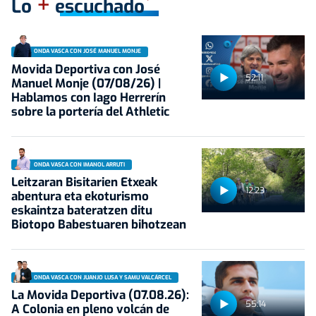
+
Lo
escuchado
ONDA VASCA CON JOSÉ MANUEL MONJE
Movida Deportiva con José
52:11
Manuel Monje (07/08/26) |
Hablamos con Iago Herrerín
sobre la portería del Athletic
ONDA VASCA CON IMANOL ARRUTI
Leitzaran Bisitarien Etxeak
12:23
abentura eta ekoturismo
eskaintza bateratzen ditu
Biotopo Babestuaren bihotzean
ONDA VASCA CON JUANJO LUSA Y SAMU VALCÁRCEL
La Movida Deportiva (07.08.26):
55:14
A Colonia en pleno volcán de