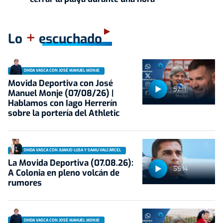
+
Lo
escuchado
ONDA VASCA CON JOSÉ MANUEL MONJE
Movida Deportiva con José
52:11
Manuel Monje (07/08/26) |
Hablamos con Iago Herrerín
sobre la portería del Athletic
ONDA VASCA CON JUANJO LUSA Y SAMU VALCÁRCEL
La Movida Deportiva (07.08.26):
55:14
A Colonia en pleno volcán de
rumores
ONDA VASCA CON JOSÉ MANUEL MONJE