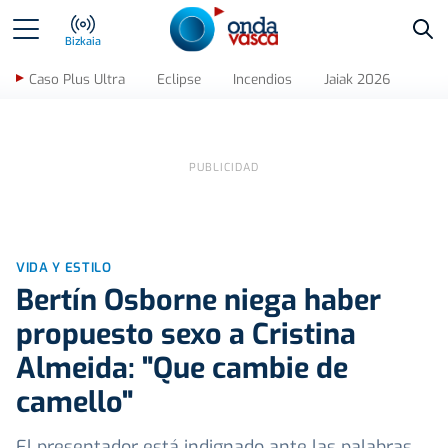
Bus
Bizkaia
Caso Plus Ultra
Eclipse
Incendios
Jaiak 2026
VIDA Y ESTILO
Bertín Osborne niega haber
propuesto sexo a Cristina
Almeida: "Que cambie de
camello"
El presentador está indignado ante las palabras