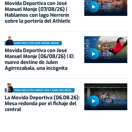
Movida Deportiva con José
52:11
Manuel Monje (07/08/26) |
Hablamos con Iago Herrerín
sobre la portería del Athletic
ONDA VASCA CON JOSÉ MANUEL MONJE
Movida Deportiva con José
51:59
Manuel Monje (06/08/26) | El
nuevo destino de Julen
Agirrezabala, una incógnita
ONDA VASCA CON JUANJO LUSA Y SAMU VALCÁRCEL
La Movida Deportiva (06.08.26):
54:50
Mesa redonda por el fichaje del
central