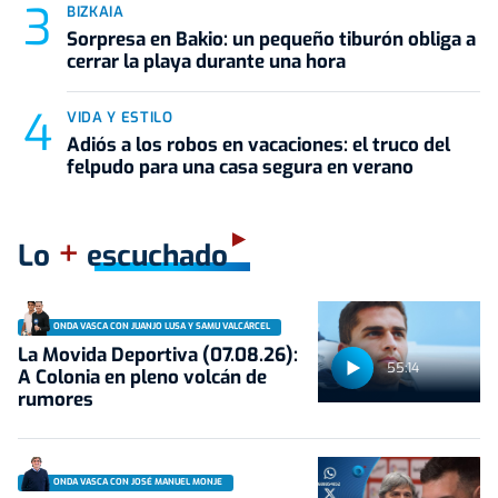
BIZKAIA
Sorpresa en Bakio: un pequeño tiburón obliga a
cerrar la playa durante una hora
VIDA Y ESTILO
Adiós a los robos en vacaciones: el truco del
felpudo para una casa segura en verano
+
Lo
escuchado
ONDA VASCA CON JUANJO LUSA Y SAMU VALCÁRCEL
La Movida Deportiva (07.08.26):
55:14
A Colonia en pleno volcán de
rumores
ONDA VASCA CON JOSÉ MANUEL MONJE