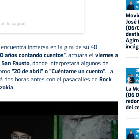
O
M
Movid
José
 en Instagram
(06/0
desti
Agirr
incóg
e encuentra inmersa en la gira de su 40
0 años contando cuentos",
actuará el
viernes a
a San Fausto,
donde interpretará algunos de
como
"20 de abril" o "Cuéntame un cuento".
La
O
J
á dos horas antes con el pasacalles de
Rock
V
zokia.
La Mo
(06.0
redon
del c
O
M