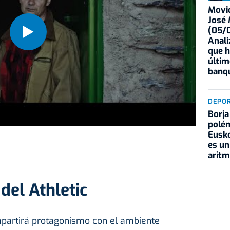
Movid
José
(05/0
Anali
que h
últim
banqu
DEPO
Borja
polém
Eusko
es un
aritm
del Athletic
partirá protagonismo con el ambiente