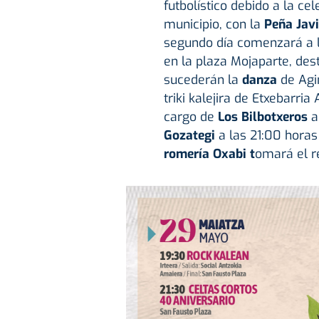
futbolístico debido a la ce
municipio, con la
Peña Javi
segundo día comenzará a l
en la plaza Mojaparte, desti
sucederán la
danza
de Agi
triki kalejira de Etxebarri
cargo de
Los Bilbotxeros
a
Gozategi
a las 21:00 horas
romería Oxabi t
omará el re