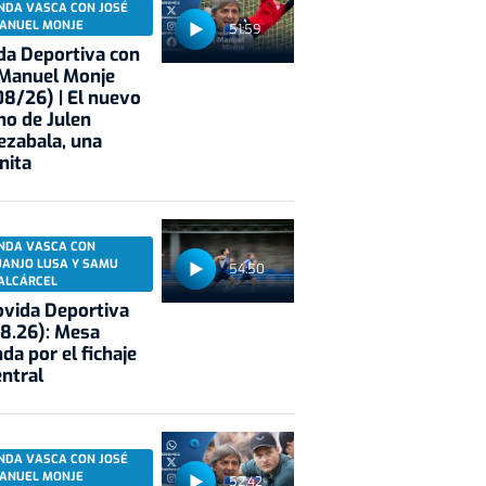
NDA VASCA CON JOSÉ
ANUEL MONJE
51:59
a Deportiva con
 Manuel Monje
8/26) | El nuevo
no de Julen
ezabala, una
nita
NDA VASCA CON
UANJO LUSA Y SAMU
54:50
ALCÁRCEL
vida Deportiva
8.26): Mesa
da por el fichaje
entral
NDA VASCA CON JOSÉ
ANUEL MONJE
52:42