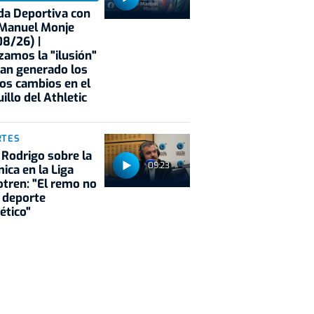
a Deportiva con
 Manuel Monje
8/26) |
zamos la "ilusión"
an generado los
os cambios en el
illo del Athletic
RTES
 Rodrigo sobre la
09:23
ica en la Liga
tren: "El remo no
 deporte
ético"