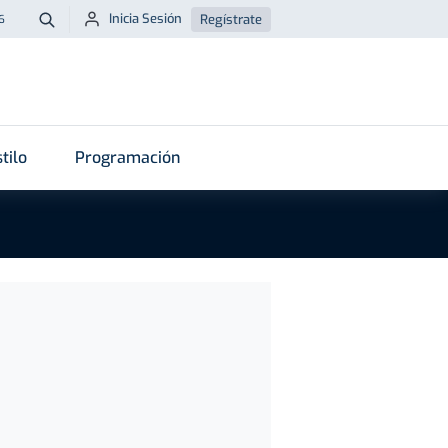
Inicia Sesión
Regístrate
6
Buscar
tilo
Programación