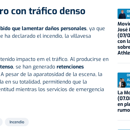
ero con tráfico denso
O
M
Movid
abido que lamentar daños personales
, ya que
José
(07/
 ha declarado el incendio, la villavesa
con I
sobre
Athle
tenido impacto em el tráfico. Al producirse en
ntenso
, se han generado
retenciones
A pesar de la aparatosidad de la escena, la
O
J
da en su totalidad, permitiendo que la
V
entitud mientras los servicios de emergencia
La Mo
(07.0
en pl
rumo
Incendio