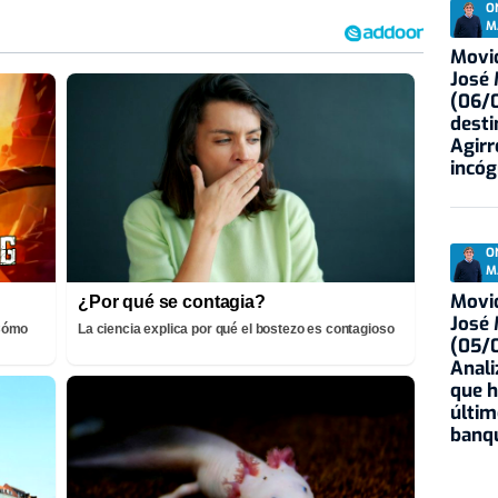
O
M
Movid
José
(06/0
desti
Agirr
incóg
O
M
Movid
¿Por qué se contagia?
José
¡Cómo
La ciencia explica por qué el bostezo es contagioso
(05/0
Anali
que h
últim
banqu