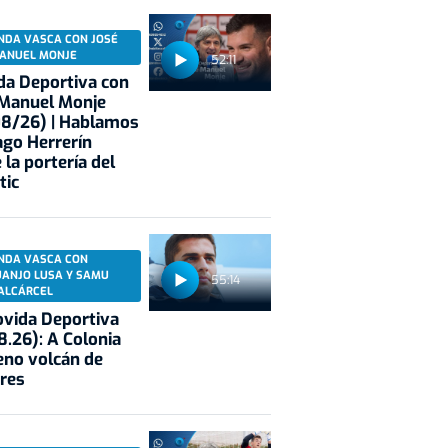
NDA VASCA CON JOSÉ
ANUEL MONJE
52:11
a Deportiva con
 Manuel Monje
08/26) | Hablamos
ago Herrerín
 la portería del
tic
NDA VASCA CON
UANJO LUSA Y SAMU
55:14
ALCÁRCEL
vida Deportiva
8.26): A Colonia
eno volcán de
res