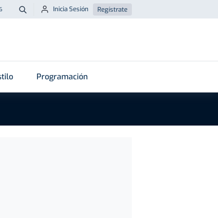
Inicia Sesión
Regístrate
6
Buscar
tilo
Programación