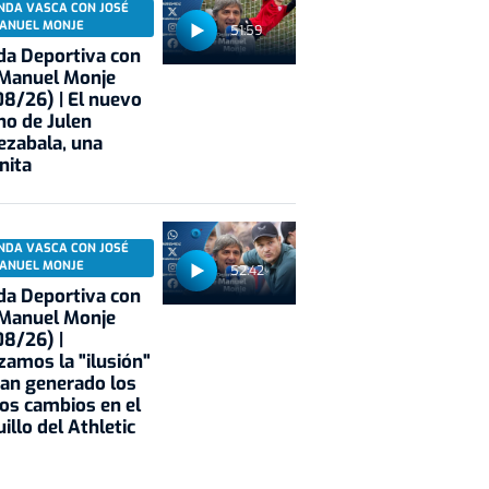
NDA VASCA CON JOSÉ
ANUEL MONJE
51:59
a Deportiva con
 Manuel Monje
8/26) | El nuevo
no de Julen
ezabala, una
nita
NDA VASCA CON JOSÉ
ANUEL MONJE
52:42
a Deportiva con
 Manuel Monje
8/26) |
zamos la "ilusión"
an generado los
os cambios en el
illo del Athletic