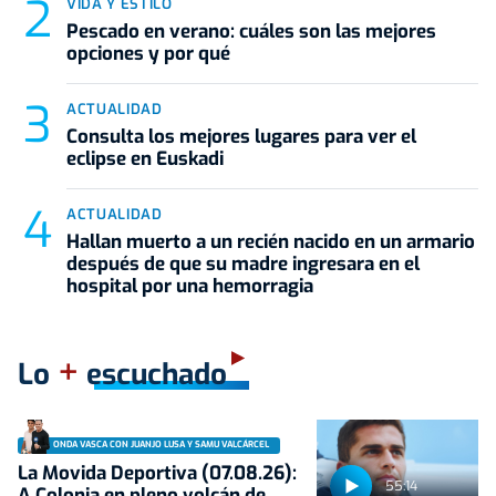
VIDA Y ESTILO
Pescado en verano: cuáles son las mejores
opciones y por qué
ACTUALIDAD
Consulta los mejores lugares para ver el
eclipse en Euskadi
ACTUALIDAD
Hallan muerto a un recién nacido en un armario
después de que su madre ingresara en el
hospital por una hemorragia
+
Lo
escuchado
ONDA VASCA CON JUANJO LUSA Y SAMU VALCÁRCEL
La Movida Deportiva (07.08.26):
55:14
A Colonia en pleno volcán de