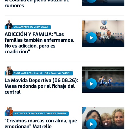
rumores
LAS MAÑANAS DE ONDA VASCA
ADICCIÓN Y FAMILIA: "Las
23:43
familias también enfermamos.
No es adicción, pero es
coadicción"
ONDA VASCA CON JUANJO LUSA Y SAMU VALCÁRCEL
La Movida Deportiva (06.08.26):
54:50
Mesa redonda por el fichaje del
central
LAS TARDES DE ONDA VASCA CON KIKE ALONSO
"Creamos marcas con alma, que
31:30
emocionan" Matrelle