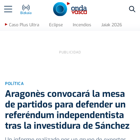
Bus
Bizkaia
Caso Plus Ultra
Eclipse
Incendios
Jaiak 2026
POLÍTICA
Aragonès convocará la mesa
de partidos para defender un
referéndum independentista
tras la investidura de Sánchez
Un informe realizado por un grupo de expertos