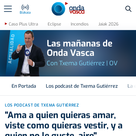
Bus
Bizkaia
Caso Plus Ultra
Eclipse
Incendios
Jaiak 2026
ACTUALIDAD
Las mañanas de
Onda Vasca
Con Txema Gutiérrez | OV
En Portada
Los podcast de Txema Gutiérrez
La 
LOS PODCAST DE TXEMA GUTIÉRREZ
"Ama a quien quieras amar,
viste como quieras vestir, y a
quien no le guste, aire"