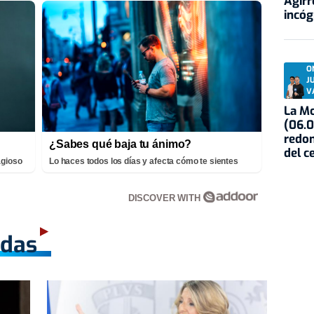
Agirr
incóg
O
J
V
La Mo
(06.0
redon
¿Sabes qué baja tu ánimo?
del c
agioso
Lo haces todos los días y afecta cómo te sientes
DISCOVER WITH
adas