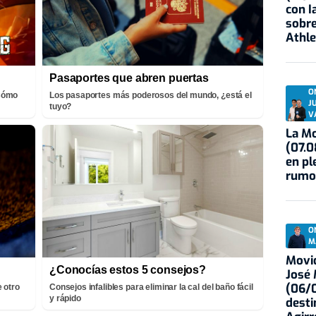
con I
sobre
Athle
Pasaportes que abren puertas
O
¡Cómo
Los pasaportes más poderosos del mundo, ¿está el
J
tuyo?
V
La Mo
(07.0
en pl
rumo
O
M
Movid
¿Conocías estos 5 consejos?
José
(06/0
 otro
Consejos infalibles para eliminar la cal del baño fácil
y rápido
desti