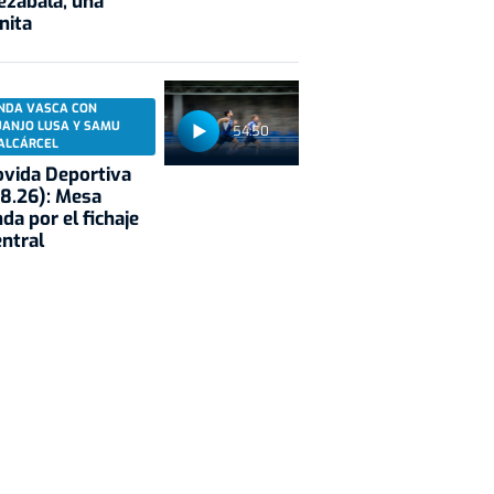
ezabala, una
nita
NDA VASCA CON
UANJO LUSA Y SAMU
54:50
ALCÁRCEL
vida Deportiva
8.26): Mesa
da por el fichaje
entral