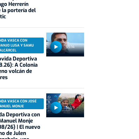
ago Herrerín
 la portería del
tic
NDA VASCA CON
UANJO LUSA Y SAMU
55:14
ALCÁRCEL
vida Deportiva
8.26): A Colonia
eno volcán de
res
NDA VASCA CON JOSÉ
ANUEL MONJE
51:59
a Deportiva con
 Manuel Monje
8/26) | El nuevo
no de Julen