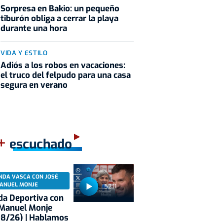
Sorpresa en Bakio: un pequeño
tiburón obliga a cerrar la playa
durante una hora
VIDA Y ESTILO
Adiós a los robos en vacaciones:
el truco del felpudo para una casa
segura en verano
+
escuchado
NDA VASCA CON JOSÉ
ANUEL MONJE
52:11
a Deportiva con
 Manuel Monje
08/26) | Hablamos