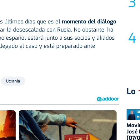
s últimos días que es e
l momento del diálogo
tar la desescalada con Rusia. No obstante, ha
no español estará junto a sus socios y aliados
llegado el caso y está preparado ante
Ucrania
Lo
O
M
Movid
José
(07/