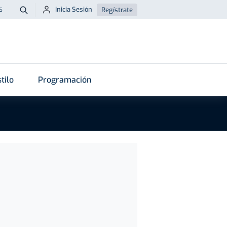
Inicia Sesión
Regístrate
6
Buscar
tilo
Programación