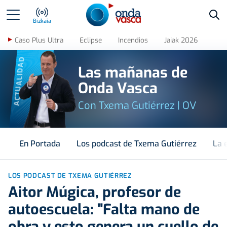
Bus
Bizkaia
Caso Plus Ultra
Eclipse
Incendios
Jaiak 2026
ACTUALIDAD
Las mañanas de
Onda Vasca
Con Txema Gutiérrez | OV
En Portada
Los podcast de Txema Gutiérrez
La 
LOS PODCAST DE TXEMA GUTIÉRREZ
Aitor Múgica, profesor de
autoescuela: "Falta mano de
obra y esto genera un cuello de