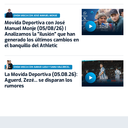
ONDA VASCA CON JOSÉ MANUEL MONJE
Movida Deportiva con José
52:42
Manuel Monje (05/08/26) |
Analizamos la "ilusión" que han
generado los últimos cambios en
el banquillo del Athletic
ONDA VASCA CON JUANJO LUSA Y SAMU VALCÁRCEL
La Movida Deportiva (05.08.26):
55:18
Aguerd, Zezé... se disparan los
rumores