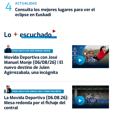
ACTUALIDAD
Consulta los mejores lugares para ver el
eclipse en Euskadi
+
Lo
escuchado
ONDA VASCA CON JOSÉ MANUEL MONJE
Movida Deportiva con José
51:59
Manuel Monje (06/08/26) | El
nuevo destino de Julen
Agirrezabala, una incógnita
ONDA VASCA CON JUANJO LUSA Y SAMU VALCÁRCEL
La Movida Deportiva (06.08.26):
54:50
Mesa redonda por el fichaje del
central