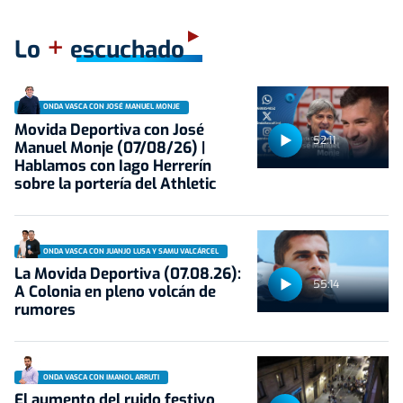
+
Lo
escuchado
ONDA VASCA CON JOSÉ MANUEL MONJE
Movida Deportiva con José
52:11
Manuel Monje (07/08/26) |
Hablamos con Iago Herrerín
sobre la portería del Athletic
ONDA VASCA CON JUANJO LUSA Y SAMU VALCÁRCEL
La Movida Deportiva (07.08.26):
55:14
A Colonia en pleno volcán de
rumores
ONDA VASCA CON IMANOL ARRUTI
El aumento del ruido festivo