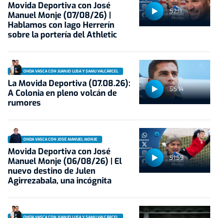
Movida Deportiva con José
52:11
Manuel Monje (07/08/26) |
Hablamos con Iago Herrerín
sobre la portería del Athletic
ONDA VASCA CON JUANJO LUSA Y SAMU VALCÁRCEL
La Movida Deportiva (07.08.26):
55:14
A Colonia en pleno volcán de
rumores
ONDA VASCA CON JOSÉ MANUEL MONJE
Movida Deportiva con José
51:59
Manuel Monje (06/08/26) | El
nuevo destino de Julen
Agirrezabala, una incógnita
ONDA VASCA CON JUANJO LUSA Y SAMU VALCÁRCEL