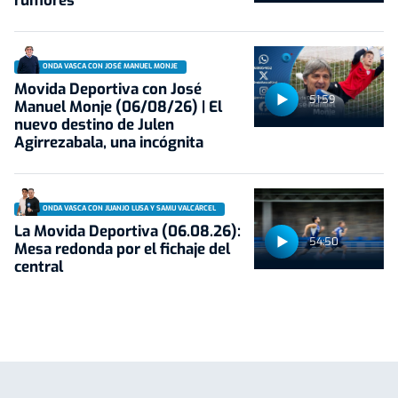
rumores
ONDA VASCA CON JOSÉ MANUEL MONJE
Movida Deportiva con José
51:59
Manuel Monje (06/08/26) | El
nuevo destino de Julen
Agirrezabala, una incógnita
ONDA VASCA CON JUANJO LUSA Y SAMU VALCÁRCEL
La Movida Deportiva (06.08.26):
54:50
Mesa redonda por el fichaje del
central