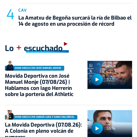
CAV
La Amatxu de Begoña surcará la ría de Bilbao el
14 de agosto en una procesión de récord
+
Lo
escuchado
ONDA VASCA CON JOSÉ MANUEL MONJE
Movida Deportiva con José
52:11
Manuel Monje (07/08/26) |
Hablamos con Iago Herrerín
sobre la portería del Athletic
ONDA VASCA CON JUANJO LUSA Y SAMU VALCÁRCEL
La Movida Deportiva (07.08.26):
55:14
A Colonia en pleno volcán de