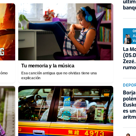
últim
banqu
O
J
V
La Mo
(05.0
Zezé.
Tu memoria y la música
rumo
¡Cómo
Esa canción antigua que no olvidas tiene una
explicación
DEPO
Borja
polém
Eusko
es un
aritm