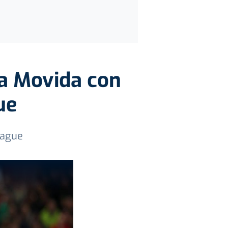
La Movida con
ue
eague