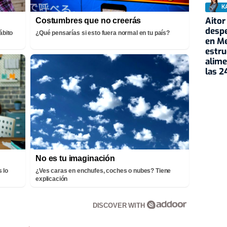
K
Aitor
Costumbres que no creerás
despe
ábito
¿Qué pensarías si esto fuera normal en tu país?
en Me
estru
alime
las 2
No es tu imaginación
 lo
¿Ves caras en enchufes, coches o nubes? Tiene
explicación
DISCOVER WITH