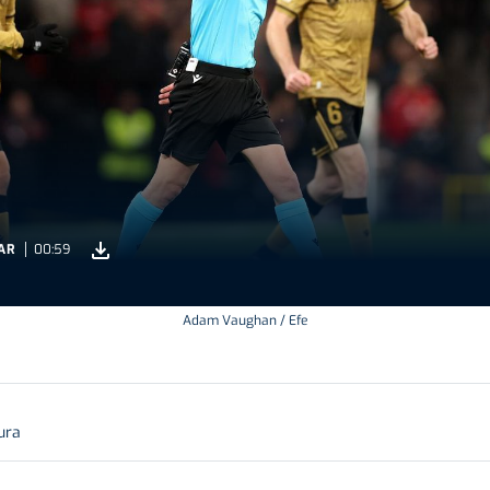
AR
00:59
Adam Vaughan / Efe
ura