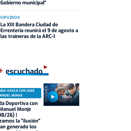
Gobierno municipal"
GIPUZKOA
La XIII Bandera Ciudad de
Errenteria reunirá el 9 de agosto a
las traineras de la ARC-1
+
escuchado
NDA VASCA CON JOSÉ
ANUEL MONJE
52:42
a Deportiva con
 Manuel Monje
8/26) |
zamos la "ilusión"
an generado los