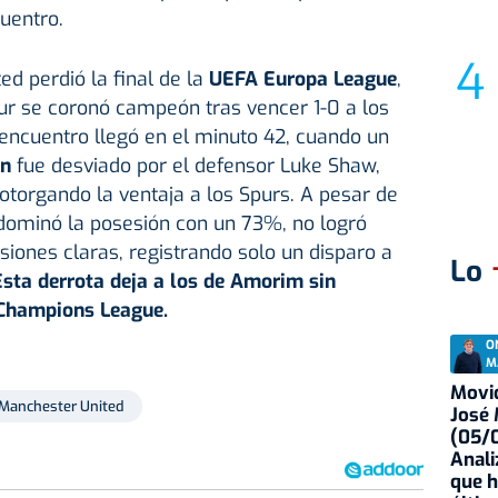
cuentro.
d perdió la final de la
UEFA Europa League
,
r se coronó campeón tras vencer 1-0 a los
l encuentro llegó en el minuto 42, cuando un
on
fue desviado por el defensor Luke Shaw,
otorgando la ventaja a los Spurs. A pesar de
dominó la posesión con un 73%, no logró
siones claras, registrando solo un disparo a
Lo
Esta derrota deja a los de Amorim sin
 Champions League.
O
M
Movid
Manchester United
José
(05/0
Anali
que h