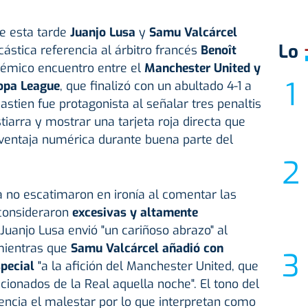
e esta tarde
Juanjo Lusa
y
Samu Valcárcel
Lo
cástica referencia al árbitro francés
Benoît
polémico encuentro entre el
Manchester United y
ropa League
, que finalizó con un abultado 4-1 a
Bastien fue protagonista al señalar tres penaltis
tiarra y mostrar una tarjeta roja directa que
sventaja numérica durante buena parte del
 no escatimaron en ironía al comentar las
 consideraron
excesivas y altamente
, Juanjo Lusa envió "un cariñoso abrazo" al
 mientras que
Samu Valcárcel añadió con
pecial
"a la afición del Manchester United, que
icionados de la Real aquella noche". El tono del
encia el malestar por lo que interpretan como