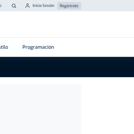
Inicia Sesión
Regístrate
6
Buscar
tilo
Programación