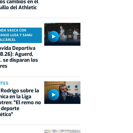
os cambios en el
illo del Athletic
NDA VASCA CON
UANJO LUSA Y SAMU
55:18
ALCÁRCEL
vida Deportiva
8.26): Aguerd,
.. se disparan los
res
RTES
 Rodrigo sobre la
09:23
ica en la Liga
tren: "El remo no
 deporte
ético"