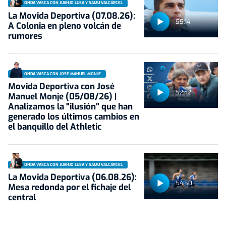
ONDA VASCA CON JUANJO LUSA Y SAMU VALCÁRCEL
La Movida Deportiva (07.08.26):
55:14
A Colonia en pleno volcán de
rumores
ONDA VASCA CON JOSÉ MANUEL MONJE
Movida Deportiva con José
52:42
Manuel Monje (05/08/26) |
Analizamos la "ilusión" que han
generado los últimos cambios en
el banquillo del Athletic
ONDA VASCA CON JUANJO LUSA Y SAMU VALCÁRCEL
La Movida Deportiva (06.08.26):
54:50
Mesa redonda por el fichaje del
central