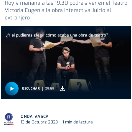
Hoy y mañana a las 19:30 podréis ver en el Teatro
Victoria Eugenia la obra interactiva Juicio al
extranjero
¿Y si pudieras elegir cómo acaba una obra de teatro?
09:59
ESCUCHAR
ONDA VASCA
13 de Octubre 2023
1 min de lectura