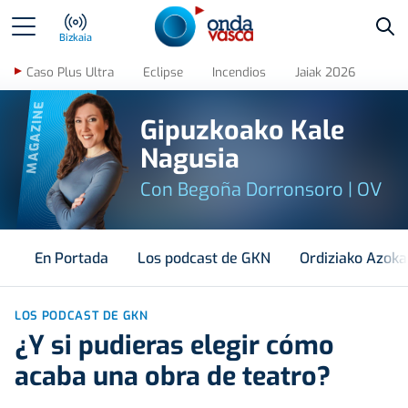
Bus
Bizkaia
Caso Plus Ultra
Eclipse
Incendios
Jaiak 2026
MAGAZINE
Gipuzkoako Kale
Nagusia
Con Begoña Dorronsoro | OV
En Portada
Los podcast de GKN
Ordiziako Azoka
LOS PODCAST DE GKN
¿Y si pudieras elegir cómo
acaba una obra de teatro?