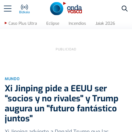
Bus
Bizkaia
Caso Plus Ultra
Eclipse
Incendios
Jaiak 2026
MUNDO
Xi Jinping pide a EEUU ser
“socios y no rivales" y Trump
augura un "futuro fantástico
juntos"
Xi Jinping advierte a Donald Trump que las