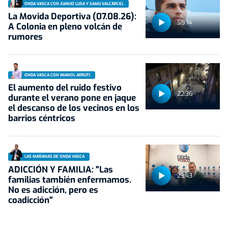
ONDA VASCA CON JUANJO LUSA Y SAMU VALCÁRCEL
La Movida Deportiva (07.08.26):
55:14
A Colonia en pleno volcán de
rumores
ONDA VASCA CON IMANOL ARRUTI
El aumento del ruido festivo
22:36
durante el verano pone en jaque
el descanso de los vecinos en los
barrios céntricos
LAS MAÑANAS DE ONDA VASCA
ADICCIÓN Y FAMILIA: "Las
23:43
familias también enfermamos.
No es adicción, pero es
coadicción"