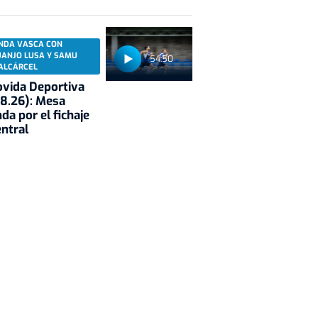
NDA VASCA CON
UANJO LUSA Y SAMU
54:50
ALCÁRCEL
vida Deportiva
8.26): Mesa
da por el fichaje
entral