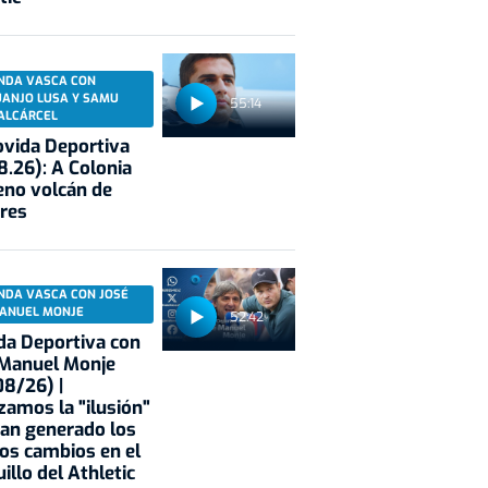
NDA VASCA CON
UANJO LUSA Y SAMU
55:14
ALCÁRCEL
vida Deportiva
8.26): A Colonia
eno volcán de
res
NDA VASCA CON JOSÉ
ANUEL MONJE
52:42
a Deportiva con
 Manuel Monje
8/26) |
zamos la "ilusión"
an generado los
os cambios en el
illo del Athletic