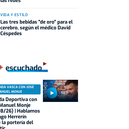
las redes
VIDA Y ESTILO
Las tres bebidas "de oro" para el
cerebro, según el médico David
Céspedes
+
escuchado
NDA VASCA CON JOSÉ
ANUEL MONJE
52:11
a Deportiva con
 Manuel Monje
08/26) | Hablamos
ago Herrerín
 la portería del
tic