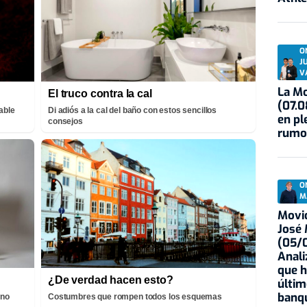
O
J
V
La Mo
El truco contra la cal
(07.0
able
Di adiós a la cal del baño con estos sencillos
en pl
consejos
rumo
O
M
Movid
José
(05/0
Anali
que h
¿De verdad hacen esto?
últim
banqu
 no
Costumbres que rompen todos los esquemas