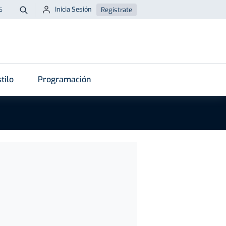
Inicia Sesión
Regístrate
6
Buscar
tilo
Programación