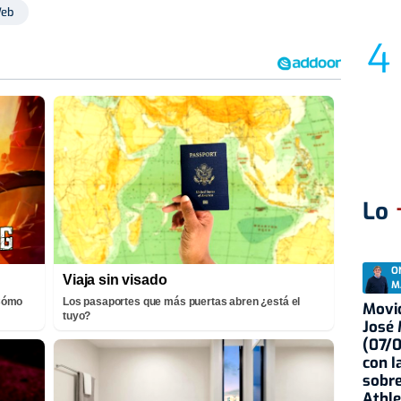
Web
Lo
O
Viaja sin visado
M
¡Cómo
Los pasaportes que más puertas abren ¿está el
Movid
tuyo?
José
(07/
con I
sobre
Athle