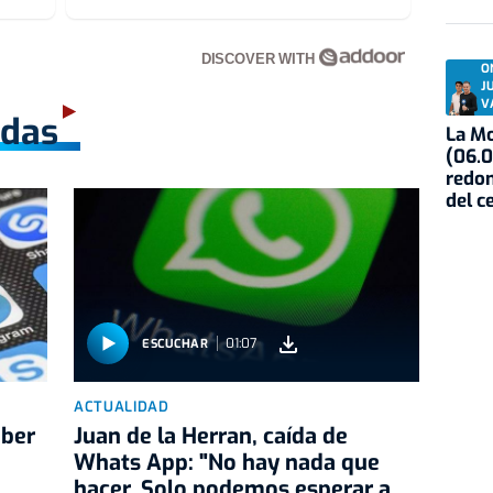
DISCOVER WITH
O
J
V
adas
La Mo
(06.0
redon
del c
01:07
ESCUCHAR
ACTUALIDAD
aber
Juan de la Herran, caída de
Whats App: "No hay nada que
hacer. Solo podemos esperar a