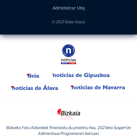
Administrar Utiq
© 2021 Onda Vasca
Bizkaiko Foru Aldundiak finantzatu du proiektu hau, 2021eko Suspertze
Adimentsua Programaren barruan.