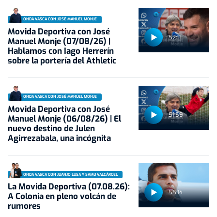
ONDA VASCA CON JOSÉ MANUEL MONJE
Movida Deportiva con José
52:11
Manuel Monje (07/08/26) |
Hablamos con Iago Herrerín
sobre la portería del Athletic
ONDA VASCA CON JOSÉ MANUEL MONJE
Movida Deportiva con José
51:59
Manuel Monje (06/08/26) | El
nuevo destino de Julen
Agirrezabala, una incógnita
ONDA VASCA CON JUANJO LUSA Y SAMU VALCÁRCEL
La Movida Deportiva (07.08.26):
55:14
A Colonia en pleno volcán de
rumores