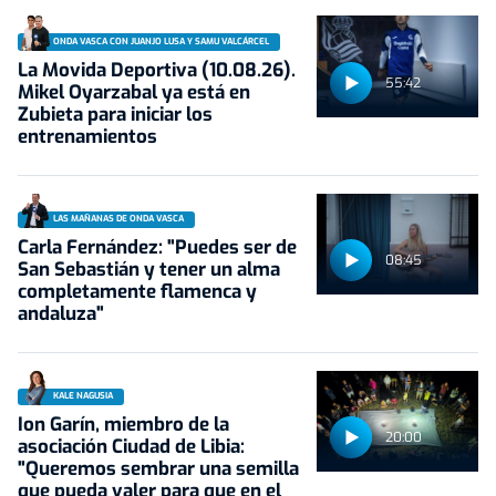
ONDA VASCA CON JUANJO LUSA Y SAMU VALCÁRCEL
La Movida Deportiva (10.08.26).
55:42
Mikel Oyarzabal ya está en
Zubieta para iniciar los
entrenamientos
LAS MAÑANAS DE ONDA VASCA
Carla Fernández: "Puedes ser de
08:45
San Sebastián y tener un alma
completamente flamenca y
andaluza"
KALE NAGUSIA
Ion Garín, miembro de la
20:00
asociación Ciudad de Libia:
"Queremos sembrar una semilla
que pueda valer para que en el