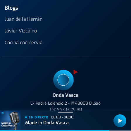
Blogs
Juan de la Herrán
Javier Vizcaino
Cocina con nervio
Onda Vasca
C/ Padre Lojendio 2 - 1º 48008 Bilbao
Tel:
94 413 25 80
00:00 - 06:00
EN DIRECTO
Avenida de Tolosa 23-25 20018 Donostia
Made in Onda Vasca
Tel:
943 42 36 44