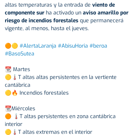
altas temperaturas y la entrada de
viento de
componente sur
ha activado un
aviso amarillo por
riesgo de incendios forestales
que permanecerá
vigente, al menos, hasta el jueves.
🟠🟡
#AlertaLaranja
#AbisuHoria
#beroa
#BasoSutea
📆 Martes
🟡🌡T altas altas persistentes en la vertiente
cantábrica
🟡🔥 Incendios forestales
📆Miércoles
🟠 🌡T altas persistentes en zona cantábrica
interior
🟡🌡T altas extremas en el interior