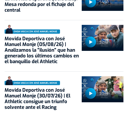
54:50
Mesa redonda por el fichaje del
central
ONDA VASCA CON JOSÉ MANUEL MONJE
Movida Deportiva con José
52:42
Manuel Monje (05/08/26) |
Analizamos la "ilusión" que han
generado los últimos cambios en
el banquillo del Athletic
ONDA VASCA CON JOSÉ MANUEL MONJE
Movida Deportiva con José
53:44
Manuel Monje (30/07/26) | El
Athletic consigue un triunfo
solvente ante el Racing