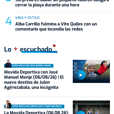
cerrar la playa durante una hora
VIDA Y ESTILO
Alba Carrillo fulmina a Vito Quiles con un
comentario que incendia las redes
+
Lo
escuchado
ONDA VASCA CON JOSÉ MANUEL MONJE
Movida Deportiva con José
51:59
Manuel Monje (06/08/26) | El
nuevo destino de Julen
Agirrezabala, una incógnita
ONDA VASCA CON JUANJO LUSA Y SAMU VALCÁRCEL
La Movida Deportiva (06.08.26):