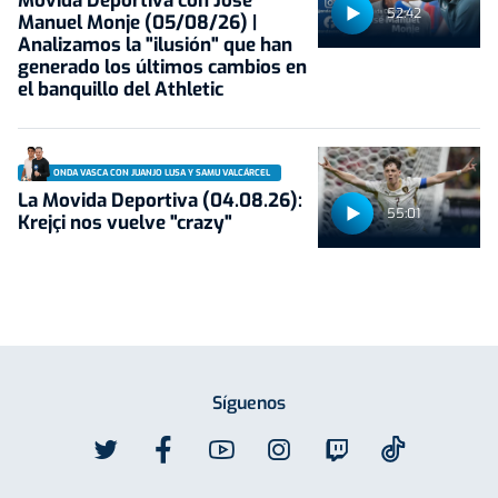
Movida Deportiva con José
52:42
Manuel Monje (05/08/26) |
Analizamos la "ilusión" que han
generado los últimos cambios en
el banquillo del Athletic
ONDA VASCA CON JUANJO LUSA Y SAMU VALCÁRCEL
La Movida Deportiva (04.08.26):
55:01
Krejçi nos vuelve "crazy"
Síguenos