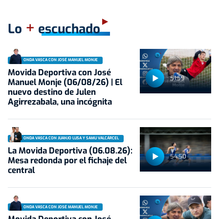
+
Lo
escuchado
ONDA VASCA CON JOSÉ MANUEL MONJE
Movida Deportiva con José
51:59
Manuel Monje (06/08/26) | El
nuevo destino de Julen
Agirrezabala, una incógnita
ONDA VASCA CON JUANJO LUSA Y SAMU VALCÁRCEL
La Movida Deportiva (06.08.26):
54:50
Mesa redonda por el fichaje del
central
ONDA VASCA CON JOSÉ MANUEL MONJE