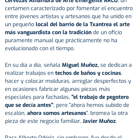
Cervezas Alhambra de Arte Emergente ARCO
, un
certamen caracterizado por fomentar el encuentro
entre jóvenes artistas y artesanos que ha unido en
un pequeño
local del barrio de la Txantrea el arte
más vanguardista con la tradición
de un oficio
puramente manual que prácticamente no ha
evolucionado con el tiempo.
En su día a día, señala
Miguel Muñoz,
se dedican a
realizar trabajos en
techos de baños y cocinas
,
hacer y colocar molduras, arreglar desperfectos y
en ocasiones fabricar algunas piezas más
especiales para fachadas,
"el trabajo de pegotero
que se decía antes"
, pero "ahora hemos subido de
escalón,
ahora somos artesanos
", bromea la otra
pieza de este negocio familiar,
Javier Muñoz
.
Para Alberto Odériz, sin embargo, fue desde el