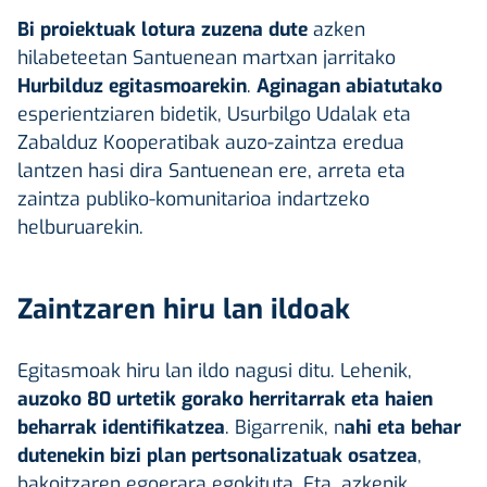
Bi proiektuak lotura zuzena dute
azken
hilabeteetan Santuenean martxan jarritako
Hurbilduz egitasmoarekin
.
Aginagan abiatutako
esperientziaren bidetik, Usurbilgo Udalak eta
Zabalduz Kooperatibak auzo-zaintza eredua
lantzen hasi dira Santuenean ere, arreta eta
zaintza publiko-komunitarioa indartzeko
helburuarekin.
Zaintzaren hiru lan ildoak
Egitasmoak hiru lan ildo nagusi ditu. Lehenik,
auzoko 80 urtetik gorako herritarrak eta haien
beharrak identifikatzea
. Bigarrenik, n
ahi eta behar
dutenekin bizi plan pertsonalizatuak osatzea
,
bakoitzaren egoerara egokituta. Eta, azkenik,