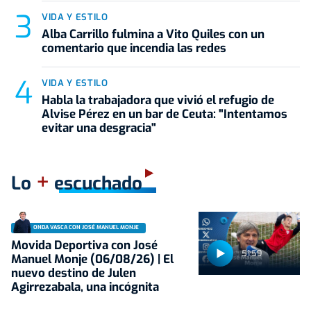
VIDA Y ESTILO
Alba Carrillo fulmina a Vito Quiles con un
comentario que incendia las redes
VIDA Y ESTILO
Habla la trabajadora que vivió el refugio de
Alvise Pérez en un bar de Ceuta: "Intentamos
evitar una desgracia"
+
Lo
escuchado
ONDA VASCA CON JOSÉ MANUEL MONJE
Movida Deportiva con José
51:59
Manuel Monje (06/08/26) | El
nuevo destino de Julen
Agirrezabala, una incógnita