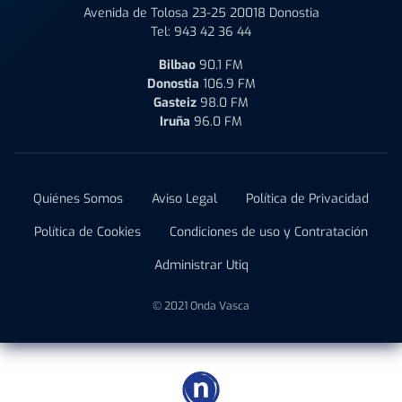
Avenida de Tolosa 23-25 20018 Donostia
Tel:
943 42 36 44
Bilbao
90.1 FM
Donostia
106.9 FM
Gasteiz
98.0 FM
Iruña
96.0 FM
Quiénes Somos
Aviso Legal
Política de Privacidad
Política de Cookies
Condiciones de uso y Contratación
Administrar Utiq
© 2021 Onda Vasca