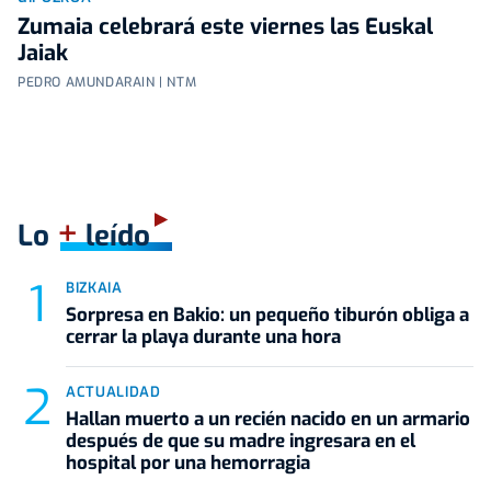
Zumaia celebrará este viernes las Euskal
Jaiak
PEDRO AMUNDARAIN | NTM
+
Lo
leído
BIZKAIA
Sorpresa en Bakio: un pequeño tiburón obliga a
cerrar la playa durante una hora
ACTUALIDAD
Hallan muerto a un recién nacido en un armario
después de que su madre ingresara en el
hospital por una hemorragia