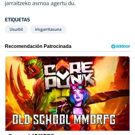
jarraitzeko asmoa agertu du.
ETIQUETAS
Usurbil
irisgarritasuna