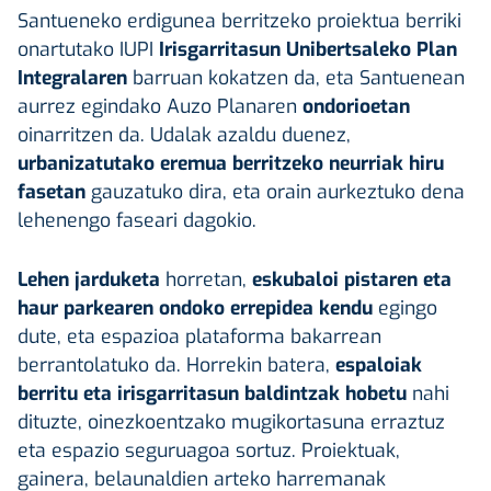
Santueneko erdigunea berritzeko proiektua berriki
onartutako IUPI
Irisgarritasun Unibertsaleko Plan
Integralaren
barruan kokatzen da, eta Santuenean
aurrez egindako Auzo Planaren
ondorioetan
oinarritzen da. Udalak azaldu duenez,
urbanizatutako eremua berritzeko neurriak hiru
fasetan
gauzatuko dira, eta orain aurkeztuko dena
lehenengo faseari dagokio.
Lehen jarduketa
horretan,
eskubaloi pistaren eta
haur parkearen ondoko errepidea kendu
egingo
dute, eta espazioa plataforma bakarrean
berrantolatuko da. Horrekin batera,
espaloiak
berritu eta irisgarritasun baldintzak hobetu
nahi
dituzte, oinezkoentzako mugikortasuna erraztuz
eta espazio seguruagoa sortuz. Proiektuak,
gainera, belaunaldien arteko harremanak