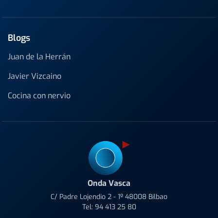
Blogs
Juan de la Herrán
Javier Vizcaino
Cocina con nervio
Onda Vasca
C/ Padre Lojendio 2 - 1º 48008 Bilbao
Tel:
94 413 25 80