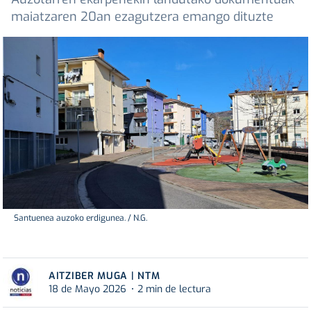
maiatzaren 20an ezagutzera emango dituzte
Santuenea auzoko erdigunea. / N.G.
AITZIBER MUGA | NTM
18 de Mayo 2026
2 min de lectura