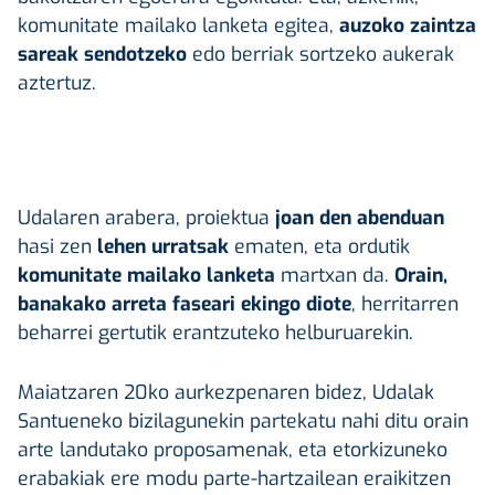
komunitate mailako lanketa egitea,
auzoko zaintza
sareak sendotzeko
edo berriak sortzeko aukerak
aztertuz.
Udalaren arabera, proiektua
joan den abenduan
hasi zen
lehen urratsak
ematen, eta ordutik
komunitate mailako lanketa
martxan da.
Orain,
banakako arreta faseari ekingo diote
, herritarren
beharrei gertutik erantzuteko helburuarekin.
Maiatzaren 20ko aurkezpenaren bidez, Udalak
Santueneko bizilagunekin partekatu nahi ditu orain
arte landutako proposamenak, eta etorkizuneko
erabakiak ere modu parte-hartzailean eraikitzen