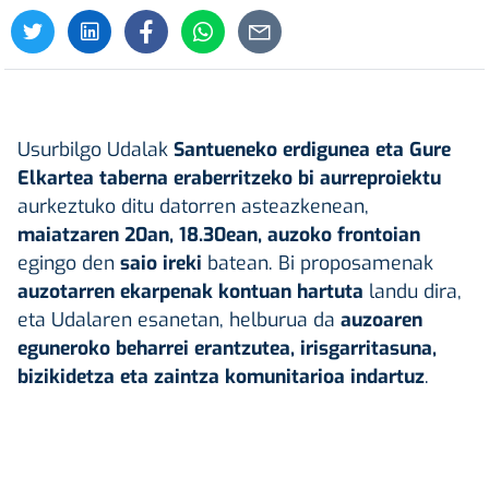
Usurbilgo Udalak
Santueneko erdigunea eta Gure
Elkartea taberna eraberritzeko bi aurreproiektu
aurkeztuko ditu datorren asteazkenean,
maiatzaren 20an, 18.30ean, auzoko frontoian
egingo den
saio ireki
batean. Bi proposamenak
auzotarren ekarpenak kontuan hartuta
landu dira,
eta Udalaren esanetan, helburua da
auzoaren
eguneroko beharrei erantzutea, irisgarritasuna,
bizikidetza eta zaintza komunitarioa indartuz
.