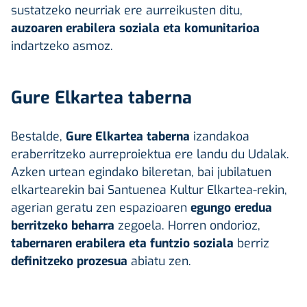
sustatzeko neurriak ere aurreikusten ditu,
auzoaren erabilera soziala eta komunitarioa
indartzeko asmoz.
Gure Elkartea taberna
Bestalde,
Gure Elkartea taberna
izandakoa
eraberritzeko aurreproiektua ere landu du Udalak.
Azken urtean egindako bileretan, bai jubilatuen
elkartearekin bai Santuenea Kultur Elkartea-rekin,
agerian geratu zen espazioaren
egungo eredua
berritzeko beharra
zegoela. Horren ondorioz,
tabernaren erabilera eta funtzio soziala
berriz
definitzeko prozesua
abiatu zen.