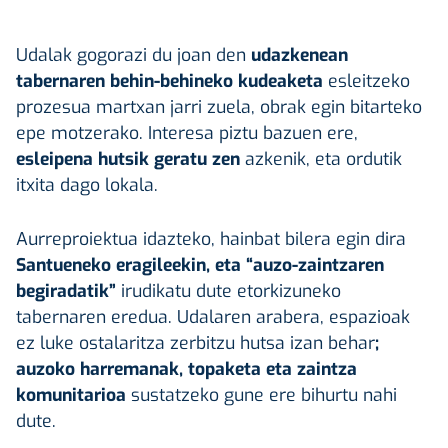
Udalak gogorazi du joan den
udazkenean
tabernaren behin-behineko kudeaketa
esleitzeko
prozesua martxan jarri zuela, obrak egin bitarteko
epe motzerako. Interesa piztu bazuen ere,
esleipena hutsik geratu zen
azkenik, eta ordutik
itxita dago lokala.
Aurreproiektua idazteko, hainbat bilera egin dira
Santueneko eragileekin, eta “auzo-zaintzaren
begiradatik”
irudikatu dute etorkizuneko
tabernaren eredua. Udalaren arabera, espazioak
ez luke ostalaritza zerbitzu hutsa izan behar
;
auzoko harremanak, topaketa eta zaintza
komunitarioa
sustatzeko gune ere bihurtu nahi
dute.