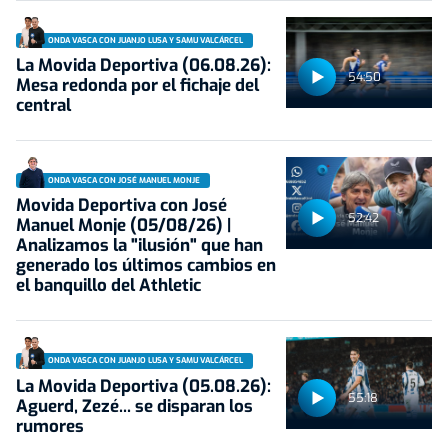
ONDA VASCA CON JUANJO LUSA Y SAMU VALCÁRCEL
La Movida Deportiva (06.08.26):
54:50
Mesa redonda por el fichaje del
central
ONDA VASCA CON JOSÉ MANUEL MONJE
Movida Deportiva con José
52:42
Manuel Monje (05/08/26) |
Analizamos la "ilusión" que han
generado los últimos cambios en
el banquillo del Athletic
ONDA VASCA CON JUANJO LUSA Y SAMU VALCÁRCEL
La Movida Deportiva (05.08.26):
55:18
Aguerd, Zezé... se disparan los
rumores