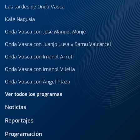
Las tardes de Onda Vasca
Kale Nagusia
Onda Vasca con José Manuel Monje
Onda Vasca con Juanjo Lusa y Samu Valcárcel
Onda Vasca con Imanol Arruti
Onda Vasca con Imanol Vilella
Onda Vasca con Ángel Plaza
Ver todos los programas
Noticias
Reportajes
Programación