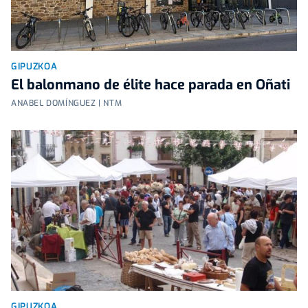
GIPUZKOA
El balonmano de élite hace parada en Oñati
ANABEL DOMÍNGUEZ | NTM
GIPUZKOA