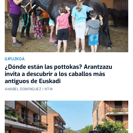
GIPUZKOA
¿Dónde están las pottokas? Arantzazu
invita a descubrir a los caballos más
antiguos de Euskadi
ANABEL DOMÍNGUEZ | NTM