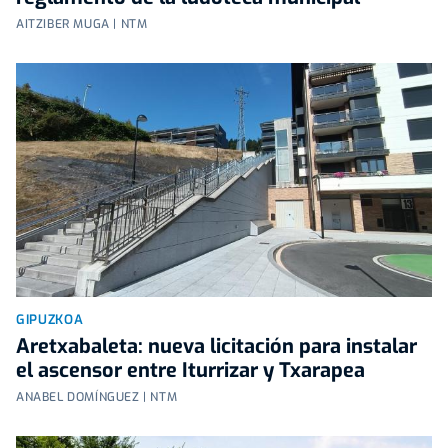
AITZIBER MUGA | NTM
GIPUZKOA
Aretxabaleta: nueva licitación para instalar
el ascensor entre Iturrizar y Txarapea
ANABEL DOMÍNGUEZ | NTM