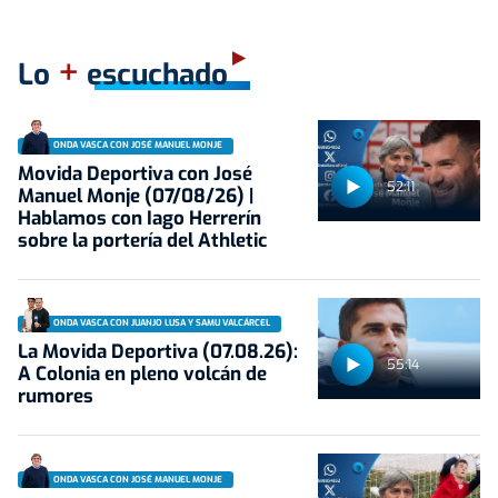
+
Lo
escuchado
ONDA VASCA CON JOSÉ MANUEL MONJE
Movida Deportiva con José
52:11
Manuel Monje (07/08/26) |
Hablamos con Iago Herrerín
sobre la portería del Athletic
ONDA VASCA CON JUANJO LUSA Y SAMU VALCÁRCEL
La Movida Deportiva (07.08.26):
55:14
A Colonia en pleno volcán de
rumores
ONDA VASCA CON JOSÉ MANUEL MONJE