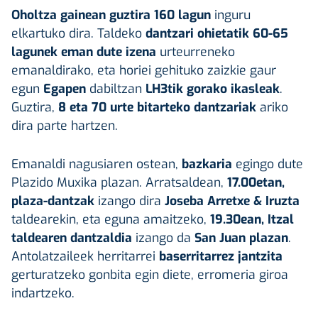
Oholtza gainean guztira 160 lagun
inguru
elkartuko dira. Taldeko
dantzari ohietatik 60-65
lagunek eman dute izena
urteurreneko
emanaldirako, eta horiei gehituko zaizkie gaur
egun
Egapen
dabiltzan
LH3tik gorako ikasleak
.
Guztira,
8 eta 70 urte bitarteko dantzariak
ariko
dira parte hartzen.
Emanaldi nagusiaren ostean,
bazkaria
egingo dute
Plazido Muxika plazan. Arratsaldean,
17.00etan,
plaza-dantzak
izango dira
Joseba Arretxe & Iruzta
taldearekin, eta eguna amaitzeko,
19.30ean, Itzal
taldearen dantzaldia
izango da
San Juan plazan
.
Antolatzaileek herritarrei
baserritarrez jantzita
gerturatzeko gonbita egin diete, erromeria giroa
indartzeko.