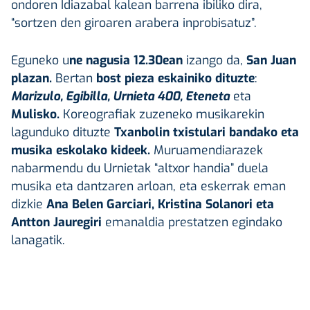
ondoren Idiazabal kalean barrena ibiliko dira,
“sortzen den giroaren arabera inprobisatuz”.
Eguneko u
ne nagusia
12.30ean
izango da,
San Juan
plazan.
Bertan
bost pieza eskainiko dituzte
:
Marizulo, Egibilla, Urnieta 400, Eteneta
eta
Mulisko.
Koreografiak zuzeneko musikarekin
lagunduko dituzte
Txanbolin txistulari bandako eta
musika eskolako kideek.
Muruamendiarazek
nabarmendu du Urnietak “altxor handia” duela
musika eta dantzaren arloan, eta eskerrak eman
dizkie
Ana Belen Garciari, Kristina Solanori eta
Antton Jauregiri
emanaldia prestatzen egindako
lanagatik.