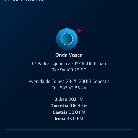
Onda Vasca
C/ Padre Lojendio 2 - 1º 48008 Bilbao
Tel:
94 413 25 80
Avenida de Tolosa 23-25 20018 Donostia
Tel:
943 42 36 44
Bilbao
90.1 FM
Donostia
106.9 FM
Gasteiz
98.0 FM
Iruña
96.0 FM