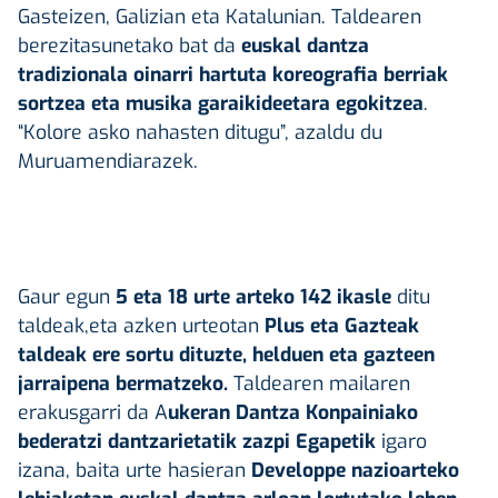
Gasteizen, Galizian eta Katalunian. Taldearen
berezitasunetako bat da
euskal dantza
tradizionala oinarri hartuta koreografia berriak
sortzea eta musika garaikideetara egokitzea
.
“Kolore asko nahasten ditugu”, azaldu du
Muruamendiarazek.
Gaur egun
5 eta 18 urte arteko 142 ikasle
ditu
taldeak,eta azken urteotan
Plus eta Gazteak
taldeak ere sortu dituzte, helduen eta gazteen
jarraipena bermatzeko.
Taldearen mailaren
erakusgarri da A
ukeran Dantza Konpainiako
bederatzi dantzarietatik zazpi Egapetik
igaro
izana, baita urte hasieran
Developpe nazioarteko