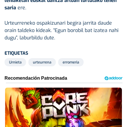
lehiaketan euskal dantza arloan lortutako lehen
saria
ere.
Urteurreneko ospakizunari begira jarrita daude
orain taldeko kideak. “Egun borobil bat izatea nahi
dugu”, laburbildu dute.
ETIQUETAS
Urnieta
urteurrena
erromeria