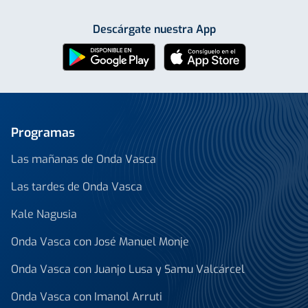
Descárgate nuestra App
Programas
Las mañanas de Onda Vasca
Las tardes de Onda Vasca
Kale Nagusia
Onda Vasca con José Manuel Monje
Onda Vasca con Juanjo Lusa y Samu Valcárcel
Onda Vasca con Imanol Arruti