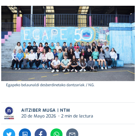
Egapeko belaunaldi desberdinetako dantzariak. / N.G.
AITZIBER MUGA | NTM
20 de Mayo 2026
2 min de lectura