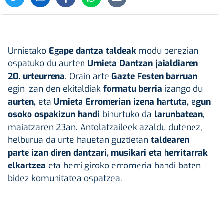
Urnietako
Egape dantza taldeak
modu berezian
ospatuko du aurten
Urnieta Dantzan jaialdiaren
20. urteurrena
. Orain arte
Gazte Festen barruan
egin izan den ekitaldiak
formatu berria
izango du
aurten,
eta
Urnieta Erromerian izena hartuta,
e
gun
osoko ospakizun handi
bihurtuko da
larunbatean
,
maiatzaren 23an. Antolatzaileek azaldu dutenez,
helburua da urte hauetan guztietan
taldearen
parte izan diren dantzari, musikari eta herritarrak
elkartzea
eta herri giroko erromeria handi baten
bidez komunitatea ospatzea.