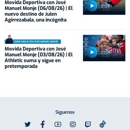
Movida Deportiva con José
51:59
Manuel Monje (06/08/26) | El
nuevo destino de Julen
Agirrezabala, una incógnita
ONDA VASCA CON JOSÉ MANUEL MONJE
Movida Deportiva con José
53:04
Manuel Monje (03/08/26) | El
Athletic suma y sigue en
pretemporada
Síguenos