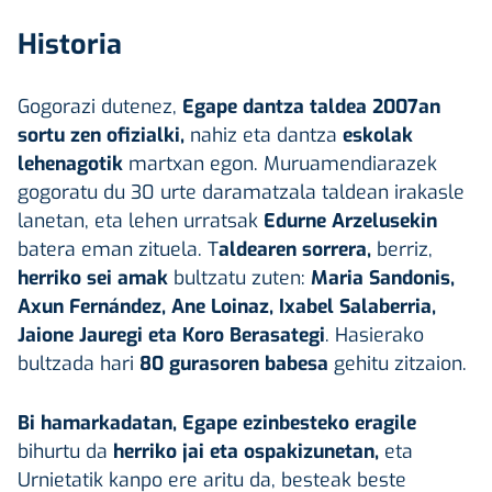
Historia
Gogorazi dutenez,
Egape dantza taldea 2007an
sortu zen ofizialki,
nahiz eta dantza
eskolak
lehenagotik
martxan egon. Muruamendiarazek
gogoratu du 30 urte daramatzala taldean irakasle
lanetan, eta lehen urratsak
Edurne Arzelusekin
batera eman zituela. T
aldearen sorrera,
berriz,
herriko sei amak
bultzatu zuten:
Maria Sandonis,
Axun Fernández, Ane Loinaz, Ixabel Salaberria,
Jaione Jauregi eta Koro Berasategi
. Hasierako
bultzada hari
80 gurasoren babesa
gehitu zitzaion.
Bi hamarkadatan, Egape ezinbesteko eragile
bihurtu da
herriko jai eta ospakizunetan,
eta
Urnietatik kanpo ere aritu da, besteak beste