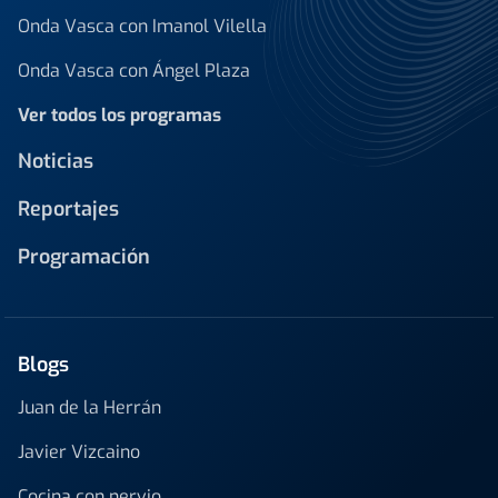
Onda Vasca con Imanol Vilella
Onda Vasca con Ángel Plaza
Ver todos los programas
Noticias
Reportajes
Programación
Blogs
Juan de la Herrán
Javier Vizcaino
Cocina con nervio