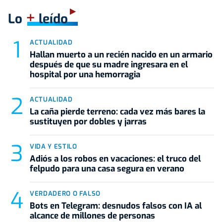
+
Lo
leído
ACTUALIDAD
Hallan muerto a un recién nacido en un armario
después de que su madre ingresara en el
hospital por una hemorragia
ACTUALIDAD
La caña pierde terreno: cada vez más bares la
sustituyen por dobles y jarras
VIDA Y ESTILO
Adiós a los robos en vacaciones: el truco del
felpudo para una casa segura en verano
VERDADERO O FALSO
Bots en Telegram: desnudos falsos con IA al
alcance de millones de personas