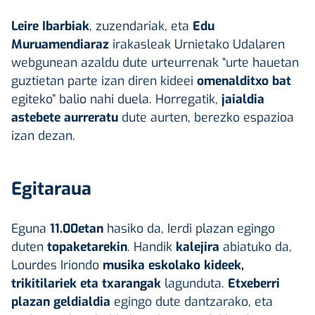
Leire Ibarbiak
, zuzendariak, eta
Edu
Muruamendiaraz
irakasleak Urnietako Udalaren
webgunean azaldu dute urteurrenak “urte hauetan
guztietan parte izan diren kideei
omenalditxo bat
egiteko” balio nahi duela. Horregatik,
jaialdia
astebete aurreratu
dute aurten, berezko espazioa
izan dezan.
Egitaraua
Eguna
11.00etan
hasiko da, Ierdi plazan egingo
duten
topaketarekin
. Handik
kalejira
abiatuko da,
Lourdes Iriondo
musika eskolako kideek,
trikitilariek eta txarangak
lagunduta.
Etxeberri
plazan geldialdia
egingo dute dantzarako, eta