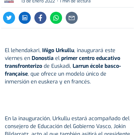
13 de Enero 2022
1 min de lectura
El lehendakari,
Iñigo Urkullu
, inaugurará este
viernes en
Donostia
el
primer centro educativo
transfronterizo
de Euskadi,
Larrun école basco-
française
, que ofrece un
modelo único de
inmersión en euskera y en francés.
En la inauguración, Urkullu estará acompañado del
consejero de Educación del Gobierno Vasco, Jokin
Bildarratz, acto al que también asitirá el presidente