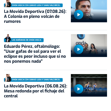
ONDA VASCA CON JUANJO LUSA Y SAMU VALCÁRCEL
La Movida Deportiva (07.08.26):
55:14
A Colonia en pleno volcán de
rumores
LAS MAÑANAS DE ONDA VASCA
Eduardo Pérez, oftalmólogo:
26:43
"Usar gafas de sol para ver el
eclipse es peor incluso que si no
nos ponemos nada"
ONDA VASCA CON JUANJO LUSA Y SAMU VALCÁRCEL
La Movida Deportiva (06.08.26):
54:50
Mesa redonda por el fichaje del
central