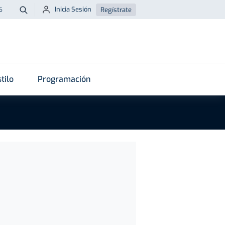
Inicia Sesión
Regístrate
6
Buscar
tilo
Programación