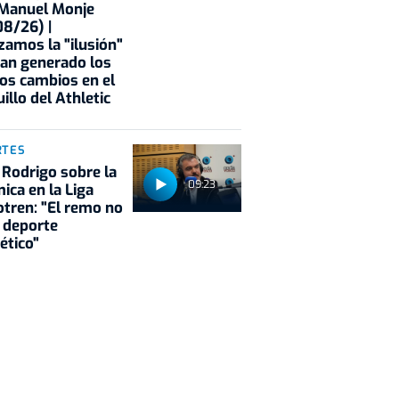
 Manuel Monje
8/26) |
zamos la "ilusión"
an generado los
os cambios en el
illo del Athletic
RTES
 Rodrigo sobre la
09:23
ica en la Liga
tren: "El remo no
 deporte
ético"