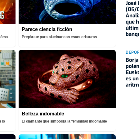
José
(05/0
Anali
que h
últim
Parece ciencia ficción
banqu
¡Cómo
Prepárate para alucinar con estas criaturas
DEPO
Borja
polém
Eusko
es un
aritm
Belleza indomable
 lo
El diamante que simboliza la feminidad indomable