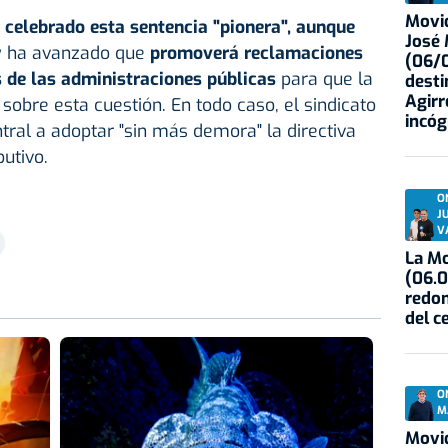
Movid
 celebrado esta sentencia "pionera", aunque
José
 ha avanzado que
promoverá reclamaciones
(06/0
 de las administraciones públicas
para que la
desti
Agirr
a sobre esta cuestión. En todo caso, el sindicato
incóg
tral a adoptar "sin más demora" la directiva
utivo.
O
J
V
La Mo
(06.0
redon
del c
O
M
Movid