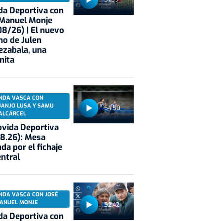
a Deportiva con
 Manuel Monje
8/26) | El nuevo
no de Julen
ezabala, una
nita
NDA VASCA CON
UANJO LUSA Y SAMU
54:50
ALCÁRCEL
vida Deportiva
8.26): Mesa
da por el fichaje
entral
NDA VASCA CON JOSÉ
ANUEL MONJE
52:42
a Deportiva con